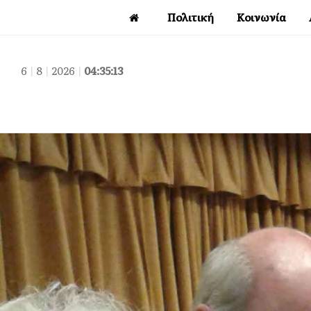
Πολιτική
Κοινωνία
6
|
8
|
2026
|
04:35:15