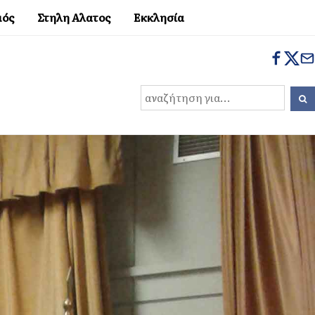
μός
Στηλη Αλατος
Εκκλησία