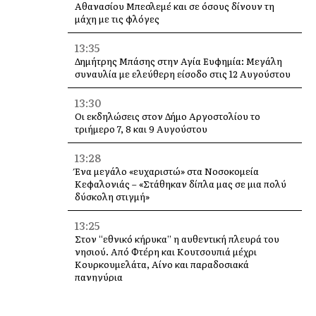
Αθανασίου Μπεσλεμέ και σε όσους δίνουν τη
μάχη με τις φλόγες
13:35
Δημήτρης Μπάσης στην Αγία Ευφημία: Μεγάλη
συναυλία με ελεύθερη είσοδο στις 12 Αυγούστου
13:30
Οι εκδηλώσεις στον Δήμο Αργοστολίου το
τριήμερο 7, 8 και 9 Αυγούστου
13:28
Ένα μεγάλο «ευχαριστώ» στα Νοσοκομεία
Κεφαλονιάς – «Στάθηκαν δίπλα μας σε μια πολύ
δύσκολη στιγμή»
13:25
Στον “εθνικό κήρυκα” η αυθεντική πλευρά του
νησιού. Από Φτέρη και Κουτσουπιά μέχρι
Κουρκουμελάτα, Αίνο και παραδοσιακά
πανηγύρια
13:10