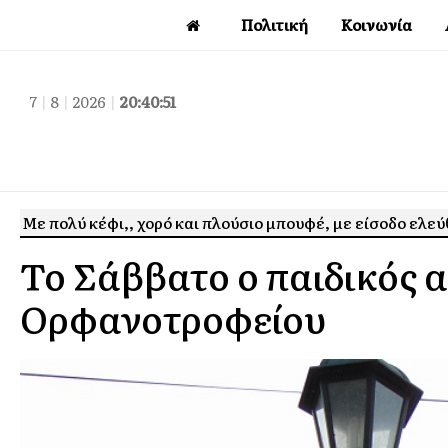
Πολιτική
Κοινωνία
7
|
8
|
2026
|
20:40:52
Με πολύ κέφι,, χορό και πλούσιο μπουφέ, με είσοδο ελε
Το Σάββατο ο παιδικός 
Ορφανοτροφείου