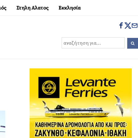
μός
Στηλη Αλατος
Εκκλησία