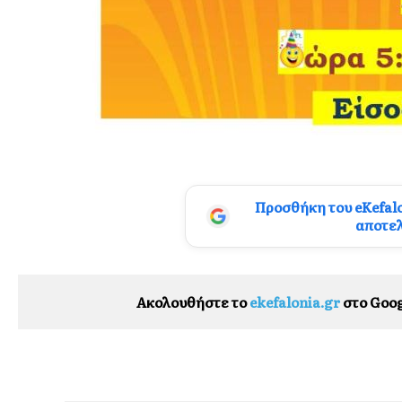
Προσθήκη του eKefal
αποτε
Ακολουθήστε το
ekefalonia.gr
στο Goog