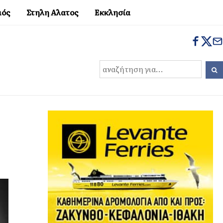
μός
Στηλη Αλατος
Εκκλησία