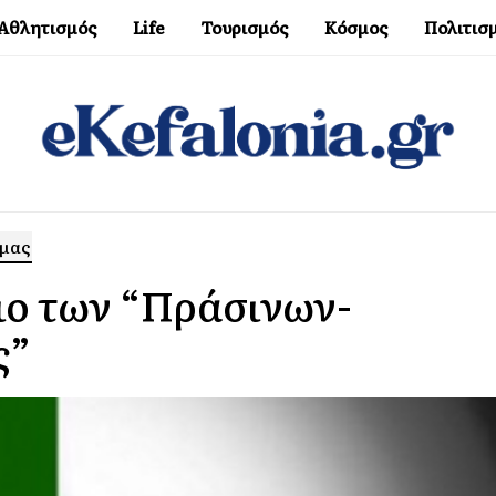
Αθλητισμός
Life
Τουρισμός
Κόσμος
Πολιτισ
 μας
ιο των “Πράσινων-
ς”