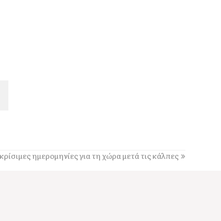
20:00
Τσάρλι Τσάπλιν: Η τελευταία φωτογραφία δύο
μήνες πριν το θάνατό του [εικόνα]
19:30
Οι Αδελφοί Καραβιώτη τραγουδούν στην Αγία
Ευφημία – Μια βραδιά αφιερωμένη στην
κεφαλονίτικη παράδοση
18:31
Κουρής: «Ένα μεγάλο ευχαριστώ σε όλους όσοι
έδωσαν τη μάχη με τις φλόγες στην Κεφαλονιά»
18:28
Παράκληση προς την Υπεραγία Θεοτόκο στην
 κρίσιμες ημερομηνίες για τη χώρα μετά τις κάλπες
Ιερά Μονή Θεμάτων Πυλάρου
18:00
Η Χορωδία και Μαντολινάτα Αργοστολίου
τραγουδά στο Καπανδρίτι
17:21