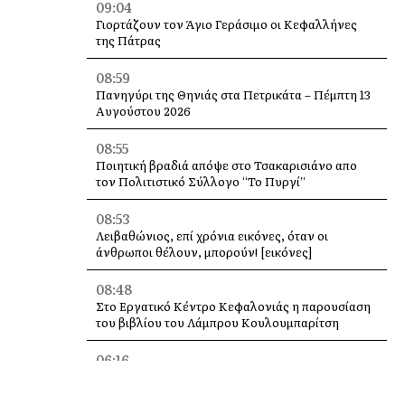
09:04
Γιορτάζουν τον Άγιο Γεράσιμο οι Κεφαλλήνες
της Πάτρας
08:59
Πανηγύρι της Θηνιάς στα Πετρικάτα – Πέμπτη 13
Αυγούστου 2026
08:55
Ποιητική βραδιά απόψε στο Τσακαρισιάνο απο
τον Πολιτιστικό Σύλλογο “Το Πυργί”
08:53
Λειβαθώνιος, επί χρόνια εικόνες, όταν οι
άνθρωποι θέλουν, μπορούν! [εικόνες]
08:48
Στο Εργατικό Κέντρο Κεφαλονιάς η παρουσίαση
του βιβλίου του Λάμπρου Κουλουμπαρίτση
06:16
Στην ΕΠΣΚΙ ο Γιάννης Λυκούδης – Συνάντηση με
τον νέο Πρόεδρο Βαγγέλη Μαζαράκη