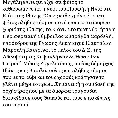
Μεγάλη επιτυχία είχε και φέτος το
καθιερωμένο πανηγύρι του Προφήτη Ηλία στο
Κιόνι της Ιθάκης. Όπως κάθε χρόνο έτσι και
φέτος πλήθος κόσμου συνέρευσε στο όμορφο
χωριό της Ιθάκης, το Κιόνι. Στο πανηγύρι ήταν η
Περιφερειακή Σύμβουλος Σμαράγδα Σαρδελή,
ηπρόεδρος της Ένωσης Απανταχού Ιθακησίων
Μαρούλη Κατερίνα, το μέλος του Δ.Σ. της
Αδελφότητας Κεφαλλήνων & Ιθακησίων
Πειραιά Μάκης Αγγελετάκης, ο τέως δήμαρχος
Ιθάκης κος Βασιλόπουλος και πλήθος κόσμου
που με το κέφι και τους χορούς κράτησαν το
γλέντι μέχρι το πρωί…Σημαντική η συμβολή της
ορχήστρας που με τα όμορφα τραγούδια
διασκέδασε τους Θιακούς και τους επισκέπτες
του νησιού!