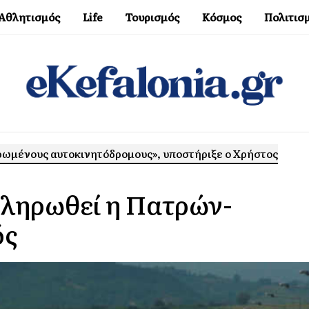
Αθλητισμός
Life
Τουρισμός
Κόσμος
Πολιτισ
ηρωμένους αυτοκινητόδρομους», υποστήριξε ο Χρήστος
κληρωθεί η Πατρών-
ός