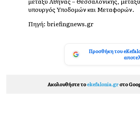
μεταξύ Αθήνας – Θεσσαλονίκης, μεταξύ 
υπουργός Υποδομών και Μεταφορών.
Πηγή: briefingnews.gr
Προσθήκη του eKefal
αποτε
Ακολουθήστε το
ekefalonia.gr
στο Goog