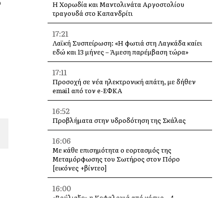
ο
Η Χορωδία και Μαντολινάτα Αργοστολίου
τραγουδά στο Καπανδρίτι
17:21
Λαϊκή Συσπείρωση: «Η φωτιά στη Λαγκάδα καίει
εδώ και 13 μήνες – Άμεση παρέμβαση τώρα»
17:11
Προσοχή σε νέα ηλεκτρονική απάτη, με δήθεν
email από τον e-ΕΦΚΑ
16:52
Προβλήματα στην υδροδότηση της Σκάλας
16:06
Με κάθε επισημότητα ο εορτασμός της
Μεταμόρφωσης του Σωτήρος στον Πόρο
[εικόνες +βίντεο]
16:00
«Βούλιαξε» η Κεφαλονιά από κόσμο – 4
κρουαζιερόπλοια και χιλιάδες επισκέπτες σε
Αργοστόλι και Σάμη