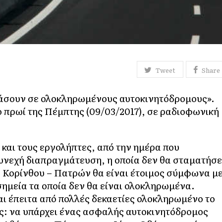
Tweet
Share
τάσουν σε ολοκληρωμένους αυτοκινητόδρομους».
 πρωί της Πέμπτης (09/03/2017), σε ραδιοφωνική
αι τους εργολήπτες, από την ημέρα που
υνεχή διαπραγμάτευση, η οποία δεν θα σταματήσε
ς Κορίνθου – Πατρών θα είναι έτοιμος σύμφωνα μ
ημεία τα οποία δεν θα είναι ολοκληρωμένα.
και έπειτα από πολλές δεκαετίες ολοκληρωμένο το
ς: να υπάρχει ένας ασφαλής αυτοκινητόδρομος