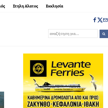
μός
Στηλη Αλατος
Εκκλησία