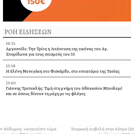
ΡΟΗ ΕΙΔΗΣΕΩΝ
16:35
Αργοστόλι: Την Τρίτη η Λιτάνευση της εικόνας του Αγ.
Σπυρίδωνα για τους σεισμούς του 53
13:58
Η Ελένη Μενεγάκη στο Φισκάρδο, στο εστιατόριο της Τασίας
13:40
Γιάννης Τρεπεκλής: Τιμή στη μνήμη του Αθανασίου Μπεσλεμέ
και σε όσους δίνουν τη μάχη με τις φλόγες
13:35
Δημήτρης Μπάσης στην Αγία Ευφημία: Μεγάλη συναυλία με
ελεύθερη είσοδο στις 12 Αυγούστου
13:30
Θόδωρος: «Απαιτείστε τώρα
Τουρκική εισβολή στην Κύπρο (20
Οι εκδηλώσεις στον Δήμο Αργοστολίου το τριήμερο 7, 8 και 9