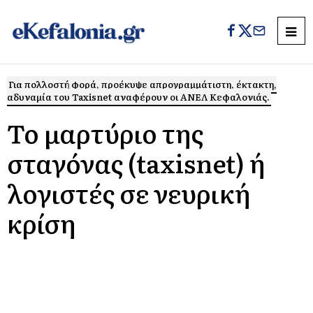
Για πολλοστή φορά, προέκυψε απρογραμμάτιστη, έκτακτη,
αδυναμία του Taxisnet αναφέρουν οι ΑΝΕΛ Κεφαλονιάς.
Το μαρτύριο της
σταγόνας (taxisnet) ή
λογιστές σε νευρική
κρίση