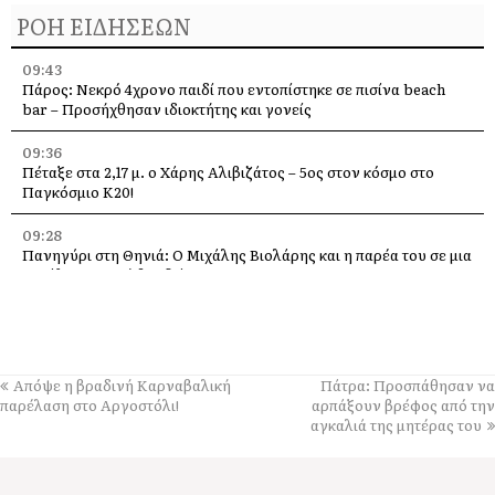
ΡΟΗ ΕΙΔΗΣΕΩΝ
09:43
Πάρος: Νεκρό 4χρονο παιδί που εντοπίστηκε σε πισίνα beach
bar – Προσήχθησαν ιδιοκτήτης και γονείς
09:36
Πέταξε στα 2,17 μ. ο Χάρης Αλιβιζάτος – 5ος στον κόσμο στο
Παγκόσμιο Κ20!
09:28
Πανηγύρι στη Θηνιά: Ο Μιχάλης Βιολάρης και η παρέα του σε μια
μεγάλη μουσική βραδιά
09:24
«Ποιος και γιατί άλλαξε την πινακίδα;» – Ερωτήματα Σαρδελή για
το Οδυσσειακό Κέντρο Ιθάκης
Απόψε η βραδινή Καρναβαλική
Πάτρα: Προσπάθησαν να
09:21
παρέλαση στο Αργοστόλι!
αρπάξουν βρέφος από την
ΑΕΚ Κεφαλονιάς: Ξεκίνησαν οι εγγραφές στις Ακαδημίες – Η
αγκαλιά της μητέρας του
νέα γενιά του ποδοσφαίρου μπαίνει στο γήπεδο
09:17