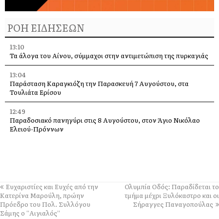
ΡΟΗ ΕΙΔΗΣΕΩΝ
13:10
Τα άλογα του Αίνου, σύμμαχοι στην αντιμετώπιση της πυρκαγιάς
13:04
Παράσταση Καραγκιόζη την Παρασκευή 7 Αυγούστου, στα
Τουλιάτα Ερίσου
12:49
Παραδοσιακό πανηγύρι στις 8 Αυγούστου, στον Άγιο Νικόλαο
Ελειού-Πρόννων
12:49
Πρωτοφανής προσέλευση 3.500 ατόμων «βούλιαξε» τον Πόρο
Κεφαλονιάς στο πανηγύρι του Σωτήρος!
12:36
Ευχαριστίες και Ευχές από την
Ολυμπία Οδός: Παραδίδεται το
Απονομή υποτροφιών, από το Ίδρυμα Αδελφών Στυλιανού
Κατερίνα Μαρούλη, πρώην
τμήμα μέχρι Ξυλόκαστρο και οι
Τυπάλδου
Πρόεδρο του Πολ. Συλλόγου
Σήραγγες Παναγοπούλας
Σάμης ο “Αιγιαλός”