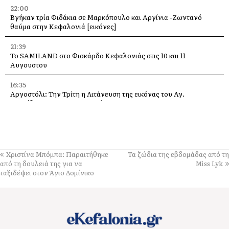
22:00
Βγήκαν τρία Φιδάκια σε Μαρκόπουλο και Αργίνια -Ζωντανό
θαύμα στην Κεφαλονιά [εικόνες]
21:39
Το SAMILAND στο Φισκάρδο Κεφαλονιάς στις 10 και 11
Αυγουστου
16:35
Αργοστόλι: Την Τρίτη η Λιτάνευση της εικόνας του Αγ.
Σπυρίδωνα για τους σεισμούς του 53
13:58
Η Ελένη Μενεγάκη στο Φισκάρδο, στο εστιατόριο της Τασίας
13:40
Χριστίνα Μπόμπα: Παραιτήθηκε
Τα ζώδια της εβδομάδας από τη
Γιάννης Τρεπεκλής: Τιμή στη μνήμη του Αθανασίου Μπεσλεμέ
από τη δουλειά της για να
Miss Lyk
και σε όσους δίνουν τη μάχη με τις φλόγες
ταξιδέψει στον Άγιο Δομίνικο
13:35
Δημήτρης Μπάσης στην Αγία Ευφημία: Μεγάλη συναυλία με
ελεύθερη είσοδο στις 12 Αυγούστου
13:30