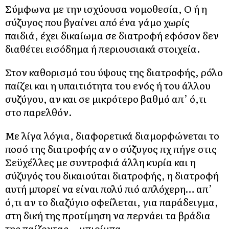
Σύμφωνα με την ισχύουσα νομοθεσία, O ή η
σύζυγος που βγαίνει από ένα γάμο χωρίς
παιδιά, έχει δικαίωμα σε διατροφή εφόσον δεν
διαθέτει εισόδημα ή περιουσιακά στοιχεία.
Στον καθορισμό του ύψους της διατροφής, ρόλο
παίζει και η υπαιτιότητα του ενός ή του άλλου
συζύγου, αν και σε μικρότερο βαθμό απ’ ό,τι
στο παρελθόν.
Με λίγα λόγια, διαφορετικά διαμορφώνεται το
ποσό της διατροφής αν ο σύζυγος πχ πήγε στις
Σεϋχέλλες με συντροφιά άλλη κυρία και η
σύζυγός του δικαιούται διατροφής, η διατροφή
αυτή μπορεί να είναι πολύ πιό απλόχερη… απ’
ό,τι αν το διαζύγιο οφείλεται, για παράδειγμα,
στη δική της προτίμηση να περνάει τα βράδια
της παίζοντας… μπιρίμπα.