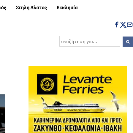
μός
Στηλη Αλατος
Εκκλησία