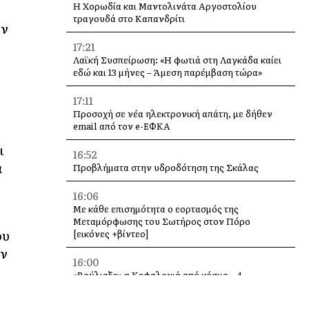
Η Χορωδία και Μαντολινάτα Αργοστολίου
τραγουδά στο Καπανδρίτι
ύν
17:21
Λαϊκή Συσπείρωση: «Η φωτιά στη Λαγκάδα καίει
εδώ και 13 μήνες – Άμεση παρέμβαση τώρα»
17:11
Προσοχή σε νέα ηλεκτρονική απάτη, με δήθεν
email από τον e-ΕΦΚΑ
ι
16:52
ά
Προβλήματα στην υδροδότηση της Σκάλας
16:06
Με κάθε επισημότητα ο εορτασμός της
Μεταμόρφωσης του Σωτήρος στον Πόρο
ου
[εικόνες +βίντεο]
ών
16:00
«Βούλιαξε» η Κεφαλονιά από κόσμο – 4
κρουαζιερόπλοια και χιλιάδες επισκέπτες σε
Αργοστόλι και Σάμη