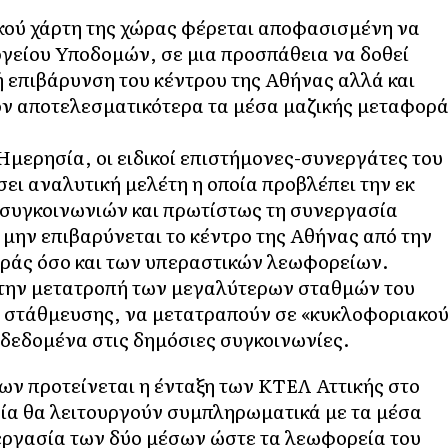
κού χάρτη της χώρας φέρεται αποφασισμένη να
ργείου Υποδομών, σε μια προσπάθεια να δοθεί
 επιβάρυνση του κέντρου της Αθήνας αλλά και
όν αποτελεσματικότερα τα μέσα μαζικής μεταφορ
μερησία, οι ειδικοί επιστήμονες-συνεργάτες του
σει αναλυτική μελέτη η οποία προβλέπει την εκ
 συγκοινωνιών και πρωτίστως τη συνεργασία
μην επιβαρύνεται το κέντρο της Αθήνας από την
οράς όσο και των υπεραστικών λεωφορείων.
 την μετατροπή των μεγαλύτερων σταθμών του
υς στάθμευσης, να μετατραπούν σε «κυκλοφοριακο
 δεδομένα στις δημόσιες συγκοινωνίες.
λων προτείνεται η ένταξη των ΚΤΕΛ Αττικής στο
ία θα λειτουργούν συμπληρωματικά με τα μέσα
νεργασία των δύο μέσων ώστε τα λεωφορεία του