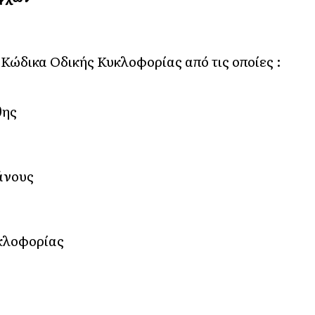
Κώδικα Οδικής Κυκλοφορίας από τις οποίες :
θης
άνους
υκλοφορίας