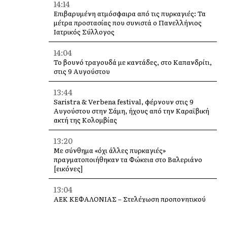
14:14
Επιβαρυμένη ατμόσφαιρα από τις πυρκαγιές: Τα
μέτρα προστασίας που συνιστά ο Πανελλήνιος
Ιατρικός Σύλλογος
14:04
Το βουνό τραγουδά με καντάδες, στο Καπανδρίτι,
στις 9 Αυγούστου
13:44
Saristra & Verbena festival, φέρνουν στις 9
Αυγούστου στην Σάμη, ήχους από την Καραϊβική
ακτή της Κολομβίας
13:20
Με σύνθημα «όχι άλλες πυρκαγιές»
πραγματοποιήθηκαν τα Φώκεια στο Βαλεριάνο
[εικόνες]
13:04
ΑΕΚ ΚΕΦΑΛΟΝΙΑΣ – Στελέχωση προπονητικού
επιτελείου Ακαδημιών