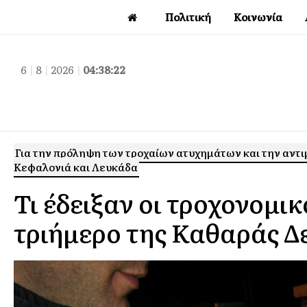
Πολιτική
Κοινωνία
6
|
8
|
2026
|
04:38:23
Για την πρόληψη των τροχαίων ατυχημάτων και την αντ
Κεφαλονιά και Λευκάδα
Τι έδειξαν οι τροχονομικ
τριήμερο της Καθαράς Δ