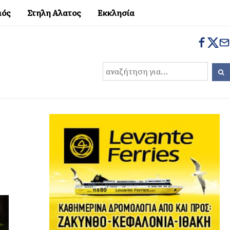
μός
Στηλη Αλατος
Εκκλησία