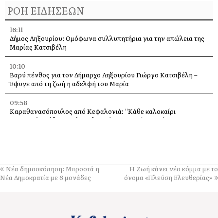
ΡΟΗ ΕΙΔΗΣΕΩΝ
16:11
Δήμος Ληξουρίου: Ομόφωνα συλλυπητήρια για την απώλεια της
Μαρίας Κατσιβέλη
10:10
Βαρύ πένθος για τον Δήμαρχο Ληξουρίου Γιώργο Κατσιβέλη –
Έφυγε από τη ζωή η αδελφή του Μαρία
09:58
Καραθανασόπουλος από Κεφαλονιά: “Κάθε καλοκαίρι
πυρκαγιές, κάθε χειμώνα πλημμύρες” –Τι είπε μετά την
περιοδεία στα καμένα [βίντεο]
09:43
Πάρος: Νεκρό 4χρονο παιδί που εντοπίστηκε σε πισίνα beach
bar – Προσήχθησαν ιδιοκτήτης και γονείς
Νέα δημοσκόπηση: Μπροστά η
H Ζωή κάνει νέο κόμμα με το
Νέα Δημοκρατία με 6 μονάδες
όνομα «Πλεύση Ελευθερίας»
09:36
Πέταξε στα 2,17 μ. ο Χάρης Αλιβιζάτος – 5ος στον κόσμο στο
Παγκόσμιο Κ20!