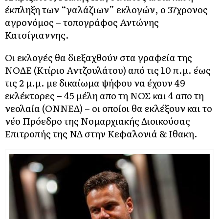
έκπληξη των “γαλάζιων” εκλογών, ο 37χρονος
αγρονόμος – τοπογράφος Αντώνης
Κατσίγιαννης.
Oι εκλογές θα διεξαχθούν στα γραφεία της
ΝOΔΕ (Kτίριο Αντζουλάτου) από τις 10 π.μ. έως
τις 2 μ.μ. με δικαίωμα ψήφου να έχουν 49
εκλέκτορες – 45 μέλη απο τη ΝΟΣ και 4 απο τη
νεολαία (ΟΝΝΕΔ) – οι οποίοι θα εκλέξουν και το
νέο Πρόεδρο της Νομαρχιακής Διοικούσας
Επιτροπής της ΝΔ στην Κεφαλονιά & Ιθακη.