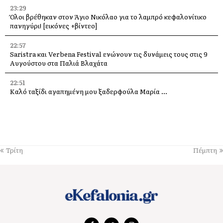
23:29
Όλοι βρέθηκαν στον Άγιο Νικόλαο για το λαμπρό κεφαλονίτικο
πανηγύρι! [εικόνες +βίντεο]
22:57
Saristra και Verbena Festival ενώνουν τις δυνάμεις τους στις 9
Αυγούστου στα Παλιά Βλαχάτα
22:51
Καλό ταξίδι αγαπημένη μου ξαδερφούλα Μαρία …
22:47
Η Κεφαλονιά στη σερβική τηλεόραση – Δημοσιογράφοι του PRVA
στο νησί για μεγάλα αφιερώματα
22:40
Τρίτη
Πέμπτη
Πέθανε ο ηθοποιός Νίκος Καλογερόπουλος
22:30
Παράκληση στην Παναγία μας στην υπεραγία Θεοτόκο
Τραχονίων της Άτρου στα Ανδρεολάτα
16:11
Δήμος Ληξουρίου: Ομόφωνα συλλυπητήρια για την απώλεια της