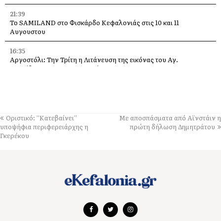
21:39
Το SAMILAND στο Φισκάρδο Κεφαλονιάς στις 10 και 11
Αυγουστου
16:35
Αργοστόλι: Την Τρίτη η Λιτάνευση της εικόνας του Αγ.
Σπυρίδωνα για τους σεισμούς του 53
13:58
Η Ελένη Μενεγάκη στο Φισκάρδο, στο εστιατόριο της Τασίας
13:40
Οριστικό: “Κατεβαίνει”
Με αποσπάσματα από Αϊνστάιν η
Γιάννης Τρεπεκλής: Τιμή στη μνήμη του Αθανασίου Μπεσλεμέ
υποψήφια περιφερειάρχης η
πρώτη δήλωση Δημητράτου
και σε όσους δίνουν τη μάχη με τις φλόγες
Γκερέκου
13:35
Δημήτρης Μπάσης στην Αγία Ευφημία: Μεγάλη συναυλία με
ελεύθερη είσοδο στις 12 Αυγούστου
13:30
Οι εκδηλώσεις στον Δήμο Αργοστολίου το τριήμερο 7, 8 και 9
Αυγούστου