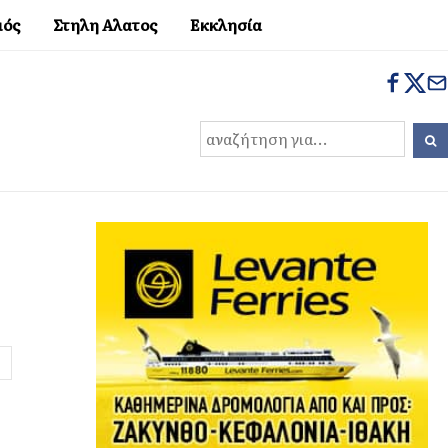
μός
Στηλη Αλατος
Εκκλησία