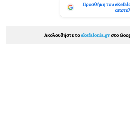
Προσθήκη του eKefal
αποτε
Ακολουθήστε το
ekefalonia.gr
στο Goog