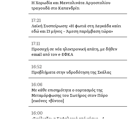
Η Χορωδία και Μαντολινάτα Αργοστολίου
τραγουδά στο Καπανδρίτι
17:21
Λαϊκή Συσπείρωση: «Η φωτιά στη Λαγκάδα καίει
εδώ και 13 μήνες – Άμεση παρέμβαση τώρα»
17:11
Προσοχή σε νέα ηλεκτρονική απάτη, με δήθεν
email από τον e-ΕΦΚΑ
16:52
Προβλήματα στην υδροδότηση της Σκάλας
16:06
Με κάθε επισημότητα ο εορτασμός της
Μεταμόρφωσης του Σωτήρος στον Πόρο
[εικόνες +βίντεο]
16:00
«Βούλιαξε» η Κεφαλονιά από κόσμο – 4
κρουαζιερόπλοια και χιλιάδες επισκέπτες σε
Αργοστόλι και Σάμη