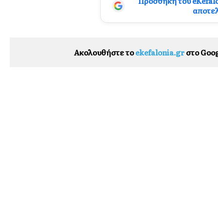
Προσθήκη του eKefal
αποτε
Ακολουθήστε το
ekefalonia.gr
στο Goog