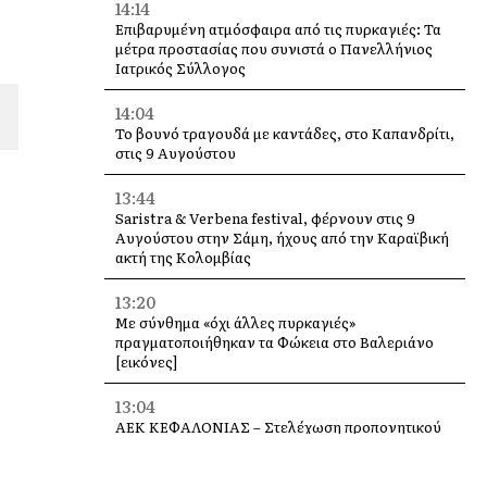
14:14
Επιβαρυμένη ατμόσφαιρα από τις πυρκαγιές: Τα
μέτρα προστασίας που συνιστά ο Πανελλήνιος
Ιατρικός Σύλλογος
14:04
Το βουνό τραγουδά με καντάδες, στο Καπανδρίτι,
στις 9 Αυγούστου
13:44
Saristra & Verbena festival, φέρνουν στις 9
Αυγούστου στην Σάμη, ήχους από την Καραϊβική
ακτή της Κολομβίας
13:20
Με σύνθημα «όχι άλλες πυρκαγιές»
πραγματοποιήθηκαν τα Φώκεια στο Βαλεριάνο
[εικόνες]
13:04
ΑΕΚ ΚΕΦΑΛΟΝΙΑΣ – Στελέχωση προπονητικού
επιτελείου Ακαδημιών