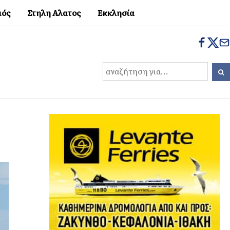
μός
Στηλη Αλατος
Εκκλησία