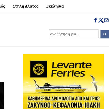
μός
Στηλη Αλατος
Εκκλησία