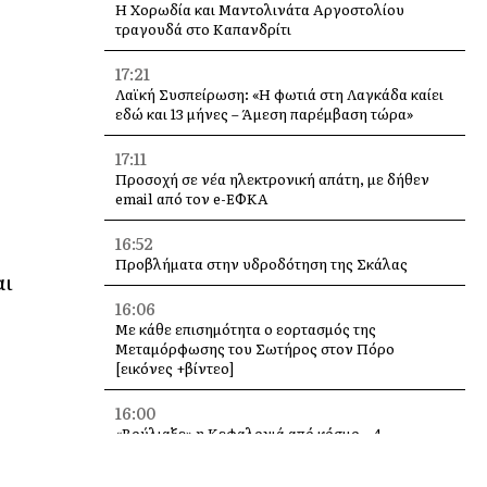
Η Χορωδία και Μαντολινάτα Αργοστολίου
τραγουδά στο Καπανδρίτι
17:21
Λαϊκή Συσπείρωση: «Η φωτιά στη Λαγκάδα καίει
εδώ και 13 μήνες – Άμεση παρέμβαση τώρα»
17:11
Προσοχή σε νέα ηλεκτρονική απάτη, με δήθεν
email από τον e-ΕΦΚΑ
16:52
Προβλήματα στην υδροδότηση της Σκάλας
αι
16:06
Με κάθε επισημότητα ο εορτασμός της
Μεταμόρφωσης του Σωτήρος στον Πόρο
[εικόνες +βίντεο]
16:00
«Βούλιαξε» η Κεφαλονιά από κόσμο – 4
κρουαζιερόπλοια και χιλιάδες επισκέπτες σε
Αργοστόλι και Σάμη