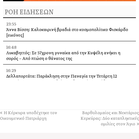
ΡΟΗ ΕΙΔΗΣΕΩΝ
23:55
Άννα Βίσση: Καλοκαιρινή βραδιά στο κοσμοπολίτικο Φισκάρδο
[εικόνες]
16:48
Λυκαβηττός: Σε 57χρονη γυναίκα από την Κυψέλη ανήκει η
σορός – Από πτώση ο θάνατος της
16:29
Δελλαπορτάτα: Παράκληση στην Παναγία την Τετάρτη 12
Αυγούστου –Θα προσφερθεί παραδοσιακή ριγανάδα
15:33
Ο Θοδωρής Φέρρης στις 12 Αυγούστου, στο Δημοτικό Γήπεδο
Αργοστολίου
Η Κέρκυρα υποδέχτηκε τον
Βαρθολομαίος και Νεκτάριος
13:59
Οικουμενικό Πατριάρχη
Κερκύρας: Δύο καταπληκτικές
Απόψε τα εγκαίνια της έκθεσης του Κώστα Ευαγγελάτου στη
ομιλίες στον Άγιο
σύγχρονη πινακοθήκη “villa Ροδόπη”