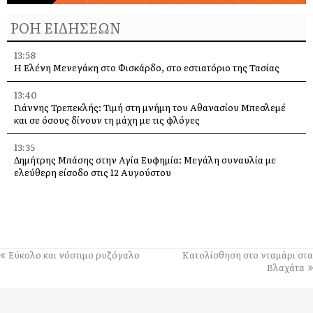
ΡΟΗ ΕΙΔΗΣΕΩΝ
13:58
Η Ελένη Μενεγάκη στο Φισκάρδο, στο εστιατόριο της Τασίας
13:40
Γιάννης Τρεπεκλής: Τιμή στη μνήμη του Αθανασίου Μπεσλεμέ
και σε όσους δίνουν τη μάχη με τις φλόγες
13:35
Δημήτρης Μπάσης στην Αγία Ευφημία: Μεγάλη συναυλία με
ελεύθερη είσοδο στις 12 Αυγούστου
13:30
Οι εκδηλώσεις στον Δήμο Αργοστολίου το τριήμερο 7, 8 και 9
Αυγούστου
13:28
Εύκολο και νόστιμο ρυζόγαλο
Κατολίσθηση στο νταμάρι στα
Ένα μεγάλο «ευχαριστώ» στα Νοσοκομεία Κεφαλονιάς –
Βλαχάτα
«Στάθηκαν δίπλα μας σε μια πολύ δύσκολη στιγμή»
13:25