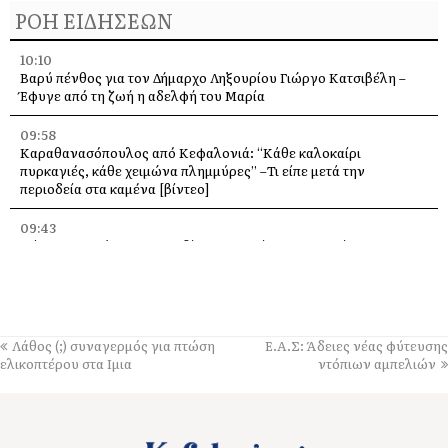
ΡΟΗ ΕΙΔΗΣΕΩΝ
10:10
Βαρύ πένθος για τον Δήμαρχο Ληξουρίου Γιώργο Κατσιβέλη –
Έφυγε από τη ζωή η αδελφή του Μαρία
09:58
Καραθανασόπουλος από Κεφαλονιά: “Κάθε καλοκαίρι
πυρκαγιές, κάθε χειμώνα πλημμύρες” –Τι είπε μετά την
περιοδεία στα καμένα [βίντεο]
09:43
Πάρος: Νεκρό 4χρονο παιδί που εντοπίστηκε σε πισίνα beach
bar – Προσήχθησαν ιδιοκτήτης και γονείς
09:36
Πέταξε στα 2,17 μ. ο Χάρης Αλιβιζάτος – 5ος στον κόσμο στο
Παγκόσμιο Κ20!
Λάθος (;) συναγερμός για πτώση
Ε.Α.Σ: Άδειες νέας φύτευσης
ελικοπτέρου στα Ιμια
ντόπιων αμπελιών
09:28
Πανηγύρι στη Θηνιά: Ο Μιχάλης Βιολάρης και η παρέα του σε μια
μεγάλη μουσική βραδιά