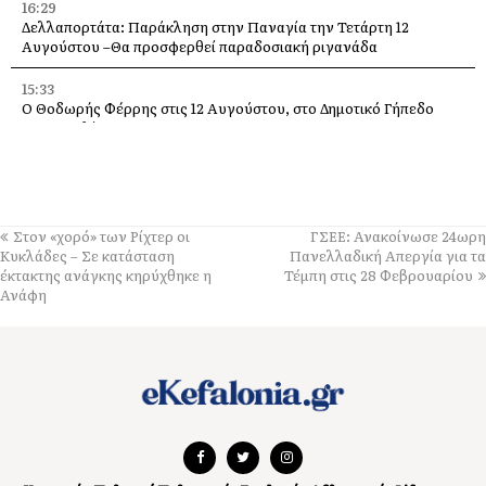
16:29
Δελλαπορτάτα: Παράκληση στην Παναγία την Τετάρτη 12
Αυγούστου –Θα προσφερθεί παραδοσιακή ριγανάδα
15:33
Ο Θοδωρής Φέρρης στις 12 Αυγούστου, στο Δημοτικό Γήπεδο
Αργοστολίου
13:59
Απόψε τα εγκαίνια της έκθεσης του Κώστα Ευαγγελάτου στη
σύγχρονη πινακοθήκη “villa Ροδόπη”
Στον «χορό» των Ρίχτερ οι
ΓΣΕΕ: Ανακοίνωσε 24ωρη
11:58
Κυκλάδες – Σε κατάσταση
Πανελλαδική Απεργία για τα
Δύο παλέτες εμφιαλωμένο νερό στους εθελοντές Ελειού–
έκτακτης ανάγκης κηρύχθηκε η
Τέμπη στις 28 Φεβρουαρίου
Πρόννων – Το «ευχαριστώ» στον Χρήστο Κόκκολη
Ανάφη
11:55
Μια διαφορετική παράκληση της Παναγίας πάνω στα βράχια της
Λίμπας στις Μηνιές [εικόνες]
11:00
Φινλανδία: Οι τάρανδοι θύματα του κύματος ζέστης
10:21