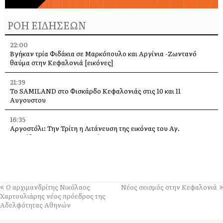
ΡΟΗ ΕΙΔΗΣΕΩΝ
22:00
Βγήκαν τρία Φιδάκια σε Μαρκόπουλο και Αργίνια -Ζωντανό
θαύμα στην Κεφαλονιά [εικόνες]
21:39
Το SAMILAND στο Φισκάρδο Κεφαλονιάς στις 10 και 11
Αυγουστου
16:35
Αργοστόλι: Την Τρίτη η Λιτάνευση της εικόνας του Αγ.
Σπυρίδωνα για τους σεισμούς του 53
13:58
Η Ελένη Μενεγάκη στο Φισκάρδο, στο εστιατόριο της Τασίας
13:40
Ο αρχιμανδρίτης Νικόλαος
Νέος σεισμός στην Κεφαλονιά
Γιάννης Τρεπεκλής: Τιμή στη μνήμη του Αθανασίου Μπεσλεμέ
Χαρτουλιάρης νέος πρόεδρος της
και σε όσους δίνουν τη μάχη με τις φλόγες
Αδελφότητας Αθηνών
13:35