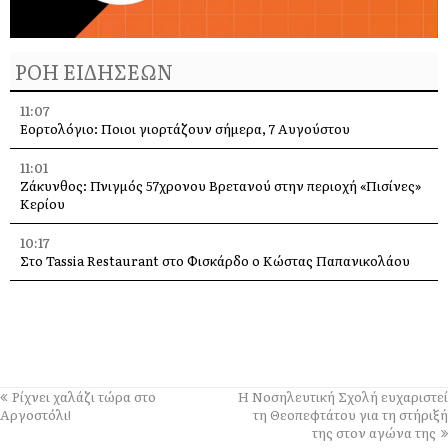
ΡΟΗ ΕΙΔΗΣΕΩΝ
11:07
Εορτολόγιο: Ποιοι γιορτάζουν σήμερα, 7 Αυγούστου
11:01
Ζάκυνθος: Πνιγμός 57χρονου Βρετανού στην περιοχή «Πισίνες»
Κερίου
10:17
Στο Tassia Restaurant στο Φισκάρδο ο Κώστας Παπανικολάου
10:16
Η Άννα Βίσση στο Φισκάρδο: Ξεχωριστές στιγμές με την μπάντα
«Αγία Φανφάρα»
09:43
Ιστορική πρόκριση για την Κεφαλονιά: Ο Χάρης Αλιβιζάτος στον
Ρίχνει χαλάζι τώρα στο
Η Νοσηλευτική Σχολή ευχαριστεί
τελικό του Παγκοσμίου Κ20!
Αργοστόλι!
τη Θεοπεφτάτου για τη στήριξή
της στον αγώνα της