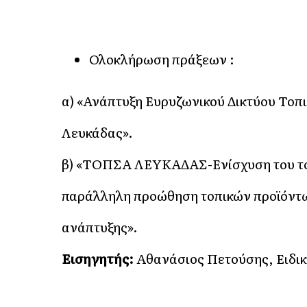
Ολοκλήρωση πράξεων :
α) «Ανάπτυξη Ευρυζωνικού Δικτύου Το
Λευκάδας».
β) «ΤΟΠΣΑ ΛΕΥΚΑΔΑΣ-Ενίσχυση του του
παράλληλη προώθηση τοπικών προϊόντ
ανάπτυξης».
Εισηγητής:
Αθανάσιος Πετούσης, Ειδι