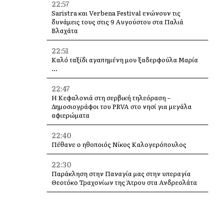
22:57
Saristra και Verbena Festival ενώνουν τις
δυνάμεις τους στις 9 Αυγούστου στα Παλιά
Βλαχάτα
22:51
Καλό ταξίδι αγαπημένη μου ξαδερφούλα Μαρία
…
22:47
Η Κεφαλονιά στη σερβική τηλεόραση –
Δημοσιογράφοι του PRVA στο νησί για μεγάλα
αφιερώματα
22:40
Πέθανε ο ηθοποιός Νίκος Καλογερόπουλος
22:30
Παράκληση στην Παναγία μας στην υπεραγία
Θεοτόκο Τραχονίων της Άτρου στα Ανδρεολάτα
16:11
Δήμος Ληξουρίου: Ομόφωνα συλλυπητήρια για