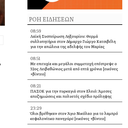
ΡΟΗ ΕΙΔΗΣΕΩΝ
08:59
Λαϊκή Συσπείρωση Ληξουρίου: Θερμά
συλλυπητήρια στον Δήμαρχο Γιώργο Κατσιβέλη
για την απώλεια της αδελφής του Μαρίας
08:51
ν
Με επιτυχία και μεγάλοι συμμετοχή επέστρεψε ο
32ος Λειβαθώνιος μετά από επτά χρόνια [εικόνες
+βίντεο]
08:21
ΠΑΣΟΚ για την πυρκαγιά στον Ελειό: Άμεσες
αποζημιώσεις και πολυετές σχέδιο πρόληψης
23:29
Όλοι βρέθηκαν στον Άγιο Νικόλαο για το λαμπρό
κεφαλονίτικο πανηγύρι! [εικόνες +βίντεο]