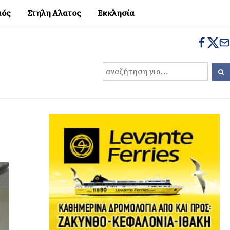
μός
Στηλη Αλατος
Εκκλησία