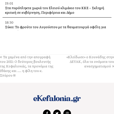
19:01
Στα πυρόπληκτα χωριά του Ελειού κλιμάκιο του ΚΚΕ – Σκληρή
κριτική σε κυβέρνηση, Περιφέρεια και Δήμο
18:30
Σύκο: Το φρούτο του Αυγούστου με τα θαυματουργά οφέλη για
την υγεία
14:21
Σήμερα το πανηγύρι της Μεταμορφώσεως του Σωτήρα, με
μπακαλιαρόπιτα, στα Τραυλιάτα
Τα χαμένα από την απογραφή
«Κλείδωσε» ο Κουνάδης στην
14:14
του 2011: Ο δεύτερος βουλευτής
ΔΕΥΑΚ, όλα τα ονόματα του
Επιβαρυμένη ατμόσφαιρα από τις πυρκαγιές: Τα μέτρα
της Κεφαλονιάς, τα προνόμια της
ανασχηματισμού
προστασίας που συνιστά ο Πανελλήνιος Ιατρικός Σύλλογος
Ιθάκης και …. η φίλη του κ.
Σπύρου !!!
14:04
Το βουνό τραγουδά με καντάδες, στο Καπανδρίτι, στις 9
Αυγούστου
13:44
Saristra & Verbena festival, φέρνουν στις 9 Αυγούστου στην
Σάμη, ήχους από την Καραϊβική ακτή της Κολομβίας