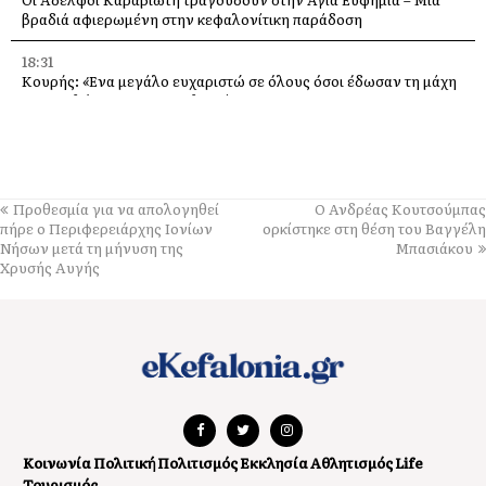
βραδιά αφιερωμένη στην κεφαλονίτικη παράδοση
18:31
Κουρής: «Ένα μεγάλο ευχαριστώ σε όλους όσοι έδωσαν τη μάχη
με τις φλόγες στην Κεφαλονιά»
18:28
Παράκληση προς την Υπεραγία Θεοτόκο στην Ιερά Μονή
Θεμάτων Πυλάρου
Προθεσμία για να απολογηθεί
O Ανδρέας Κουτσούμπας
18:00
πήρε ο Περιφερειάρχης Ιονίων
ορκίστηκε στη θέση του Βαγγέλη
Η Χορωδία και Μαντολινάτα Αργοστολίου τραγουδά στο
Νήσων μετά τη μήνυση της
Μπασιάκου
Καπανδρίτι
Χρυσής Αυγής
17:21
Λαϊκή Συσπείρωση: «Η φωτιά στη Λαγκάδα καίει εδώ και 13
μήνες – Άμεση παρέμβαση τώρα»
17:11
Προσοχή σε νέα ηλεκτρονική απάτη, με δήθεν email από τον e-
ΕΦΚΑ
Κοινωνία
Πολιτική
Πολιτισμός
Εκκλησία
Αθλητισμός
Life
16:52
Τουρισμός