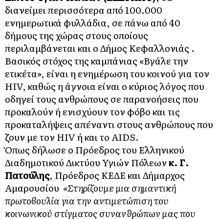
διανείμει περισσότερα από 100.000
ενημερωτικά φυλλάδια, σε πάνω από 40
δήμους της χώρας στους οποίους
περιλαμβάνεται και ο Δήμος Κεφαλλονιάς .
Βασικός στόχος της καμπάνιας «Βγάλε την
ετικέτα», είναι η ενημέρωση του κοινού για τον
ΗΙV, καθώς η άγνοια είναι ο κύριος λόγος που
οδηγεί τους ανθρώπους σε παρανοήσεις που
προκαλούν ή ενισχύουν τον φόβο και τις
προκαταλήψεις απέναντι στους ανθρώπους που
ζουν με τον HIV ή και το AIDS.
Όπως δήλωσε ο Πρόεδρος του Ελληνικού
Διαδημοτικού Δικτύου Υγιών Πόλεων
κ. Γ.
Πατούλης
, Πρόεδρος ΚΕΔΕ και Δήμαρχος
Αμαρουσίου
«Στηρίζουμε μια σημαντική
πρωτοβουλία για την αντιμετώπιση του
κοινωνικού στίγματος συνανθρώπων μας που