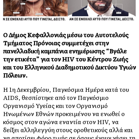
Ο Δήμος Κεφαλλονιάς μέσω του Αυτοτελούς
Τμήματος Πρόνοιας συμμετέχει στην
πανελλαδική καμπάνια ενημέρωσης “Βγάλε
την ετικέτα” για τον
HIV
του Κέντρου Ζωής
και του Ελληνικού Διαδημοτικού Δικτύου Υγιών
Πόλεων.
Η 1η Δεκεμβρίου, Παγκόσμια Ημέρα κατά του
AIDS, θεσπίστηκε από τον Παγκόσμιο
Οργανισμό Υγείας και τον Οργανισμό
Ηνωμένων Εθνών προκειμένου να ενωθεί ο
κόσμος στον αγώνα εναντία στον HIV, να
δείξει αλληλεγγύη στους οροθετικούς αλλά και
να αποτίσει φόρο τιμής σε όσους έχουν χάσει τη