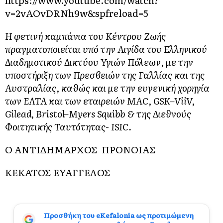
https://www.youtube.com/watch?
v=2vAOvDRNh9w&spfreload=5
Η φετινή καμπάνια του Κέντρου Ζωής
πραγματοποιείται υπό την Αιγίδα του Ελληνικού
Διαδημοτικού Δικτύου Υγιών Πόλεων, με την
υποστήριξη των Πρεσβειών της Γαλλίας και της
Αυστραλίας, καθώς και με την ευγενική χορηγία
των ΕΛΤΑ και των εταιρειών
MAC
,
GSK
–
ViiV
,
Gilead
,
Bristol
–
Myers
Squibb
& της Διεθνούς
Φοιτητικής Ταυτότητας-
ISIC
.
Ο ΑΝΤΙΔΗΜΑΡΧΟΣ ΠΡΟΝΟΙΑΣ
ΚΕΚΑΤΟΣ ΕΥΑΓΓΕΛΟΣ
Προσθήκη του eKefalonia ως προτιμώμενη