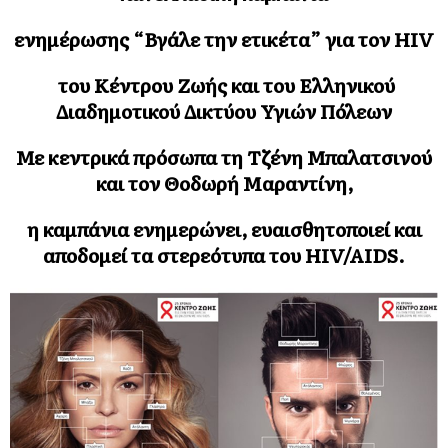
ενημέρωσης “Βγάλε την ετικέτα” για τον HIV
του Κέντρου Ζωής και του Ελληνικού
Διαδημοτικού Δικτύου Υγιών Πόλεων
Με κεντρικά πρόσωπα τη Τζένη Μπαλατσινού
και τον Θοδωρή Μαραντίνη,
η καμπάνια ενημερώνει, ευαισθητοποιεί και
αποδομεί τα στερεότυπα του HIV/AIDS.