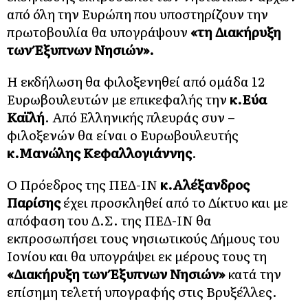
από όλη την Ευρώπη που υποστηρίζουν την
πρωτοβουλία θα υπογράψουν
«τη Διακήρυξη
των Έξυπνων Νησιών».
Η εκδήλωση θα φιλοξενηθεί από ομάδα 12
Ευρωβουλευτών με επικεφαλής την
κ.Εύα
Καϊλή
. Από Ελληνικής πλευράς συν –
φιλοξενών θα είναι ο Ευρωβουλευτής
κ.Μανώλης Κεφαλλογιάννης
.
Ο Πρόεδρος της ΠΕΔ-ΙΝ
κ.Αλέξανδρος
Παρίσης
έχει προσκληθεί από το Δίκτυο και με
απόφαση του Δ.Σ. της ΠΕΔ-ΙΝ θα
εκπροσωπήσει τους νησιωτικούς Δήμους του
Ιονίου και θα υπογράψει εκ μέρους τους τη
«Διακήρυξη των Έξυπνων Νησιών»
κατά την
επίσημη τελετή υπογραφής στις Βρυξέλλες.