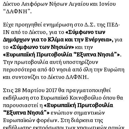
Δίκτυο Αειφόρων Νήσων Αιγαίου και Ιονίου
“ΔΑΦΝΗ”.
Είχε προηγηθεί ενημέρωση στο Δ.Σ. της ΠΕΔ-
ΙΝ από το Δίκτυο, για το
«Σύμφωνο των
Δημάρχων για το Κλίμα και την Ενέργεια»,
για
το
«Σύμφωνο των Νησιών»
και την
«Ευρωπαϊκή Πρωτοβουλία “Έξυπνα Νησιά”»
.
Την πρωτοβουλία αυτή υποστηρίζουν
περισσότερα από 40 νησιά από όλη την Ευρώπη
και συντονίζει το Δίκτυο ΔΑΦΝΗ.
Στις 28 Μαρτίου 2017 θα πραγματοποιηθεί
εκδήλωση στο Ευρωπαϊκό Κοινοβούλιο όπου θα
παρουσιαστεί η
«Ευρωπαϊκή Πρωτοβουλία
“Έξυπνα Νησιά”»
ενώπιον σημαντικών
Ευρωπαϊκών φορέων. Στη διάρκεια της
εκδήλωσης εκπρόσωποι των νησιωτικών αρχών