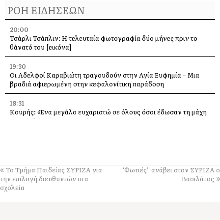
ΡΟΗ ΕΙΔΗΣΕΩΝ
20:00
Τσάρλι Τσάπλιν: Η τελευταία φωτογραφία δύο μήνες πριν το
θάνατό του [εικόνα]
19:30
Οι Αδελφοί Καραβιώτη τραγουδούν στην Αγία Ευφημία – Μια
βραδιά αφιερωμένη στην κεφαλονίτικη παράδοση
18:31
Κουρής: «Ένα μεγάλο ευχαριστώ σε όλους όσοι έδωσαν τη μάχη
με τις φλόγες στην Κεφαλονιά»
18:28
Παράκληση προς την Υπεραγία Θεοτόκο στην Ιερά Μονή
Θεμάτων Πυλάρου
Το Τμήμα Παιδείας ΣΥΡΙΖΑ για
“Φωτιές” ανάβει στον ΣΥΡΙΖΑ ο
18:00
την επιλογή διευθυντών στα
Βασιλάτος
Η Χορωδία και Μαντολινάτα Αργοστολίου τραγουδά στο
σχολεία
Καπανδρίτι
17:21