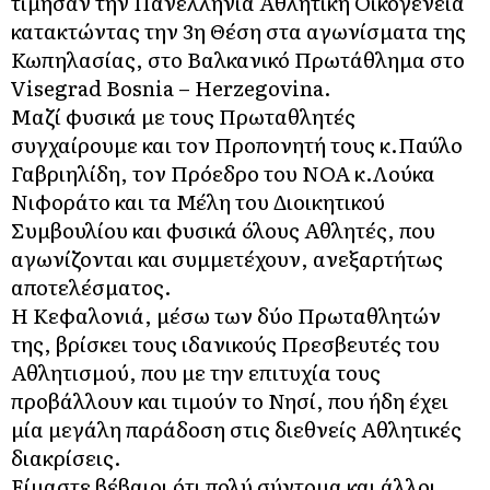
τίμησαν την Πανελλήνια Αθλητική Οικογένεια
κατακτώντας την 3η Θέση στα αγωνίσματα της
Κωπηλασίας, στο Βαλκανικό Πρωτάθλημα στο
Visegrad Bosnia – Herzegovina.
Μαζί φυσικά με τους Πρωταθλητές
συγχαίρουμε και τον Προπονητή τους κ.Παύλο
Γαβριηλίδη, τον Πρόεδρο του ΝΟΑ κ.Λούκα
Νιφοράτο και τα Μέλη του Διοικητικού
Συμβουλίου και φυσικά όλους Αθλητές, που
αγωνίζονται και συμμετέχουν, ανεξαρτήτως
αποτελέσματος.
Η Κεφαλονιά, μέσω των δύο Πρωταθλητών
της, βρίσκει τους ιδανικούς Πρεσβευτές του
Αθλητισμού, που με την επιτυχία τους
προβάλλουν και τιμούν το Νησί, που ήδη έχει
μία μεγάλη παράδοση στις διεθνείς Αθλητικές
διακρίσεις.
Είμαστε βέβαιοι ότι πολύ σύντομα και άλλοι