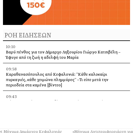
ΡΟΗ ΕΙΔΗΣΕΩΝ
10:10
Βαρύ πένθος για τον Δήμαρχο Ληξουρίου Γιώργο Κατσιβέλη –
Έφυγε από τη ζωή η αδελφή του Μαρία
09:58
Καραθανασόπουλος από Κεφαλονιά: “Κάθε καλοκαίρι
πυρκαγιές, κάθε χειμώνα πλημμύρες” –Τι είπε μετά την
περιοδεία στα καμένα [βίντεο]
09:43
Πάρος: Νεκρό 4χρονο παιδί που εντοπίστηκε σε πισίνα beach
bar – Προσήχθησαν ιδιοκτήτης και γονείς
09:36
Πέταξε στα 2,17 μ. ο Χάρης Αλιβιζάτος – 5ος στον κόσμο στο
Παγκόσμιο Κ20!
Μήνυμα Δημάρχου Κεφαλονιάς
«Μήνυμα Αντιπεριφερειάρχη για