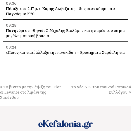
09:36
Πέταξε στα 2,17 μ. ο Χάρης Αλιβιζάτος – 5ος στον κόσμο στο
Παγκόσμιο Κ20!
09:28
Πανηγύρι στη Θηνιά: Ο Μιχάλης Βιολάρης και η παρέα του σε μια
μεγάλη μουσική βραδιά
09:24
«Ποιος και γιατί άλλαξε την πινακίδα;» – Ερωτήματα Σαρδελή για
το Οδυσσειακό Κέντρο Ιθάκης
09:21
ΑΕΚ Κεφαλονιάς: Ξεκίνησαν οι εγγραφές στις Ακαδημίες – Η
νέα γενιά του ποδοσφαίρου μπαίνει στο γήπεδο
Το βίντεο με την άφιξη του Fior
Το νέο Δ.Σ. του τοπικού Ιατρικού
09:17
di Levante στο λιμάνι της
Συλλόγου
Βρέθηκε σκυλί στα Τζανετάτα Σάμης
Ζακύνθου
08:00
Ο Καραγκιόζης έρχεται απόψε στα Τσελεντάτα – Δωρεάν Θέατρο
Σκιών
23:55