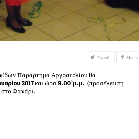
Tweet
Share
ληνίδων Παράρτημα Αργοστολίου θα
υαρίου 2017
και ώρα
9.00’μ.μ.
(προσέλευση
l στο Φανάρι.