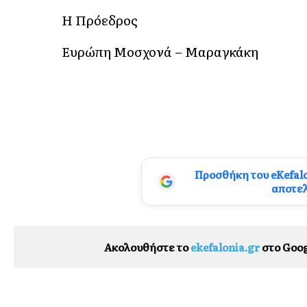
Η Πρόεδρος
Ευρώπη Μοσχονά – Μαραγκάκη
Προσθήκη του eKefal
αποτε
Ακολουθήστε το
ekefalonia.gr
στο Goog