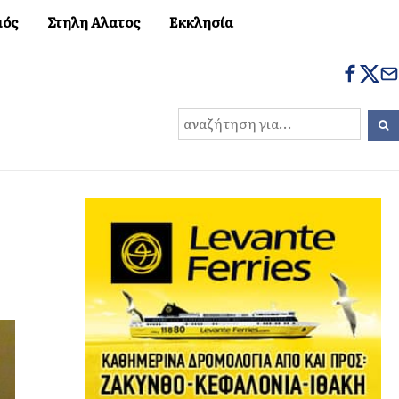
μός
Στηλη Αλατος
Εκκλησία