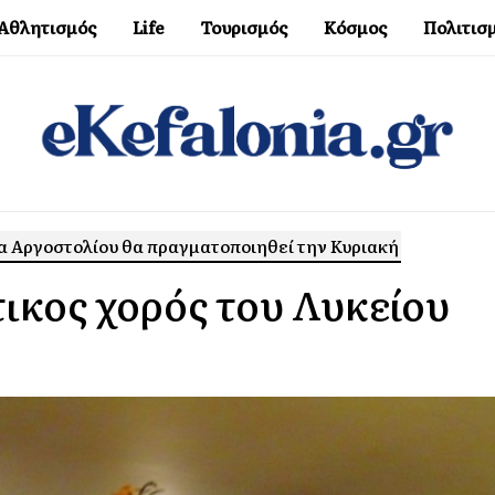
Αθλητισμός
Life
Τουρισμός
Κόσμος
Πολιτισ
α Αργοστολίου θα πραγματοποιηθεί την Κυριακή
τικος χορός του Λυκείου