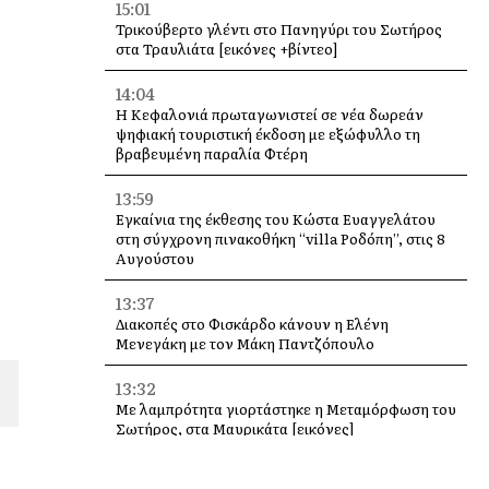
15:01
Τρικούβερτο γλέντι στο Πανηγύρι του Σωτήρος
στα Τραυλιάτα [εικόνες +βίντεο]
14:04
Η Κεφαλονιά πρωταγωνιστεί σε νέα δωρεάν
ψηφιακή τουριστική έκδοση με εξώφυλλο τη
βραβευμένη παραλία Φτέρη
13:59
Εγκαίνια της έκθεσης του Κώστα Ευαγγελάτου
στη σύγχρονη πινακοθήκη “villa Ροδόπη”, στις 8
Αυγούστου
13:37
Διακοπές στο Φισκάρδο κάνουν η Ελένη
Μενεγάκη με τον Μάκη Παντζόπουλο
13:32
Με λαμπρότητα γιορτάστηκε η Μεταμόρφωση του
Σωτήρος, στα Μαυρικάτα [εικόνες]
13:19