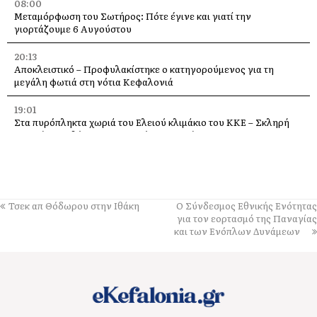
08:00
Μεταμόρφωση του Σωτήρος: Πότε έγινε και γιατί την
γιορτάζουμε 6 Αυγούστου
20:13
Αποκλειστικό – Προφυλακίστηκε ο κατηγορούμενος για τη
μεγάλη φωτιά στη νότια Κεφαλονιά
19:01
Στα πυρόπληκτα χωριά του Ελειού κλιμάκιο του ΚΚΕ – Σκληρή
κριτική σε κυβέρνηση, Περιφέρεια και Δήμο
18:30
Σύκο: Το φρούτο του Αυγούστου με τα θαυματουργά οφέλη για
την υγεία
Τσεκ απ Θόδωρου στην Ιθάκη
Ο Σύνδεσμος Εθνικής Ενότητας
14:21
για τον εορτασμό της Παναγίας
Σήμερα το πανηγύρι της Μεταμορφώσεως του Σωτήρα, με
και των Ενόπλων Δυνάμεων
μπακαλιαρόπιτα, στα Τραυλιάτα
14:14
Επιβαρυμένη ατμόσφαιρα από τις πυρκαγιές: Τα μέτρα
προστασίας που συνιστά ο Πανελλήνιος Ιατρικός Σύλλογος