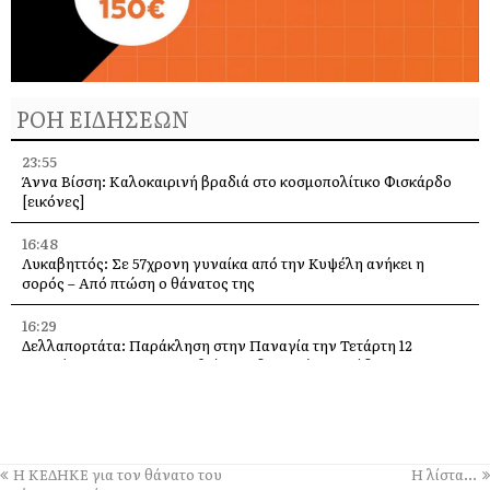
ΡΟΗ ΕΙΔΗΣΕΩΝ
23:55
Άννα Βίσση: Καλοκαιρινή βραδιά στο κοσμοπολίτικο Φισκάρδο
[εικόνες]
16:48
Λυκαβηττός: Σε 57χρονη γυναίκα από την Κυψέλη ανήκει η
σορός – Από πτώση ο θάνατος της
16:29
Δελλαπορτάτα: Παράκληση στην Παναγία την Τετάρτη 12
Αυγούστου –Θα προσφερθεί παραδοσιακή ριγανάδα
15:33
Ο Θοδωρής Φέρρης στις 12 Αυγούστου, στο Δημοτικό Γήπεδο
Αργοστολίου
Η ΚΕΔΗΚΕ για τον θάνατο του
Η λίστα…
13:59