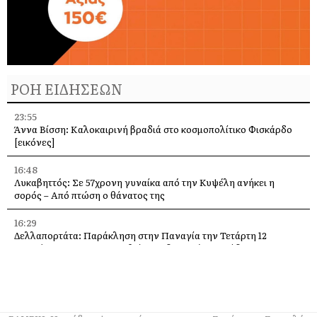
ΡΟΗ ΕΙΔΗΣΕΩΝ
23:55
Άννα Βίσση: Καλοκαιρινή βραδιά στο κοσμοπολίτικο Φισκάρδο
[εικόνες]
16:48
Λυκαβηττός: Σε 57χρονη γυναίκα από την Κυψέλη ανήκει η
σορός – Από πτώση ο θάνατος της
16:29
Δελλαπορτάτα: Παράκληση στην Παναγία την Τετάρτη 12
Αυγούστου –Θα προσφερθεί παραδοσιακή ριγανάδα
15:33
Ο Θοδωρής Φέρρης στις 12 Αυγούστου, στο Δημοτικό Γήπεδο
Αργοστολίου