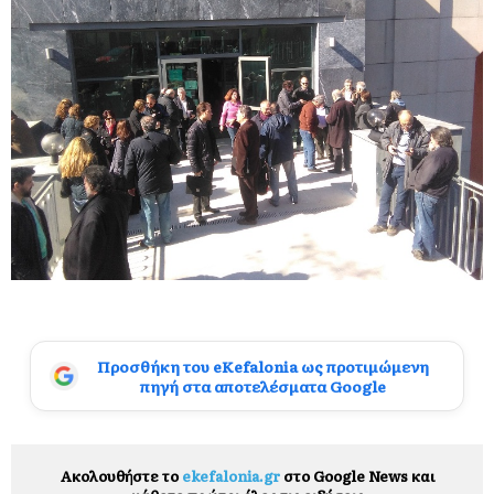
Προσθήκη του eKefalonia ως προτιμώμενη
πηγή στα αποτελέσματα Google
Ακολουθήστε το
ekefalonia.gr
στο Google News και