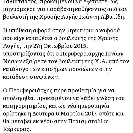
Γαλιατσάτος, προκειμένου να εξεταστεί ως
μηνυόμενος για παράβαση καθήκοντος από τον
βουλευτή της Χρυσής Αυγής Ιωάννη Αϊβατίδη.
Η υπόθεση αφορά στην μηνυτήρια αναφορά
που είχε καταθέσει ο βουλευτής της Χρυσής
Αυγής, την 27η Οκτωβρίου 2015,
υποστηρίζοντας ότι ο Περιφερειάρχης Ιονίων
Νήσων εξαίρεσε τον βουλευτή της Χ.Α. από τον
κατάλογο των επισήμων προσώπων στην
κατάθεση στεφάνων.
Ο Περιφερειάρχης πήρε προθεσμία για να
απολογηθεί, προκειμένου να λάβει γνώση του
κατηγορητηρίου, και ως νέα ημερομηνία
ορίστηκε η Δευτέρα 6 Μαρτίου 2017, οπότε και
θα μεταβεί εκ νέου στην Πταισματοδίκη
Κέρκυρας.