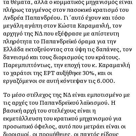
τα θέματα, αλλά ο κομματικός μηχανισμός είναι
πλήρως ταγμένος στον πασοκικό κρατισμό του
Ανδρέα Παπανδρέου. Γι΄αυτό έχουν και τόσο
μεγάλη αγάπη στον Κώστα Καραμανλή, τον
αρχηγό της ΝΔ που εξέφρασε με απίστευτη
πληρότητα το Παπανδρεϊκό όραμα για την
Ελλάδα εκτοξεύοντας στα ύψη τις δαπάνες, τον
δανεισμό και τους διορισμούς του κράτους.
Παρεμπιπτόντως, την εποχή του κ. Καραμανλή
το χαράτσι της ΕΡΤ αυξήθηκε 30%, και οι
εργαζόμενοι σε αυτή κόντεψαν τις 6.000.
Το μέσο στέλεχος της ΝΔ είναι εμποτισμένο με
τις αρχές του Παπανδρεϊκού λαϊκισμού. Η
βασική αρχή του στελέχους είναι η
εκμετάλλευση του κρατικού μηχανισμού για
προσωπικό όφελος, αυτό που μετράει είναι οι
διορισμοί, οι προμήθειες, οι παντός είδους