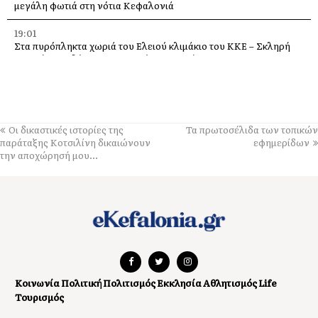
μεγάλη φωτιά στη νότια Κεφαλονιά
19:01
Στα πυρόπληκτα χωριά του Ελειού κλιμάκιο του ΚΚΕ – Σκληρή
κριτική σε κυβέρνηση, Περιφέρεια και Δήμο
18:30
Σύκο: Το φρούτο του Αυγούστου με τα θαυματουργά οφέλη για
την υγεία
Οι δικαστικές ιστορίες της
Τα πρωτοσέλιδα των τοπικών
14:21
παράταξης Κοτσιλίνη δικαιώνουν
εφημερίδων
Σήμερα το πανηγύρι της Μεταμορφώσεως του Σωτήρα, με
την αποχώρησή μου…
μπακαλιαρόπιτα, στα Τραυλιάτα
14:14
Επιβαρυμένη ατμόσφαιρα από τις πυρκαγιές: Τα μέτρα
προστασίας που συνιστά ο Πανελλήνιος Ιατρικός Σύλλογος
14:04
Το βουνό τραγουδά με καντάδες, στο Καπανδρίτι, στις 9
Αυγούστου
Κοινωνία
Πολιτική
Πολιτισμός
Εκκλησία
Αθλητισμός
Life
Τουρισμός
13:44
Saristra & Verbena festival, φέρνουν στις 9 Αυγούστου στην