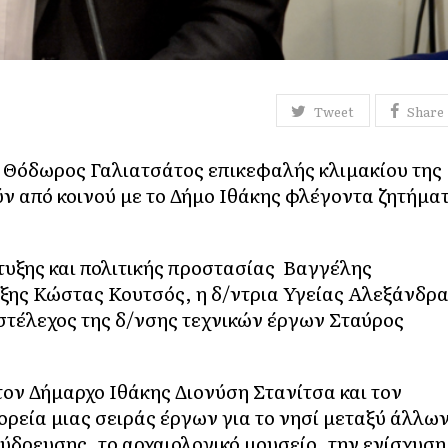
Tweet
Share
ς Θόδωρος Γαλιατσάτος επικεφαλής κλιμακίου της
ν από κοινού με το Δήμο Ιθάκης φλέγοντα ζητήμα
τυξης και πολιτικής προστασίας Βαγγέλης
ξης Κώστας Κουτσός, η δ/ντρια Υγείας Αλεξάνδρ
στέλεχος της δ/νσης τεχνικών έργων Σταύρος
τον Δήμαρχο Ιθάκης Διονύση Στανίτσα και τον
ρεία μιας σειράς έργων για το νησί μεταξύ άλλω
 ύδρευσης, το αρχαιολογικό μουσείο, την ενίσχυση