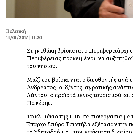
Πολιτική
14/01/2017 | 11:20
Στην Ιθάκη βρίσκεται ο Περιφερειάρχη
Περιφέρειας προκειμένου να συζητηθού
του νησιού.
Μαζί του βρίσκονται ο διευθυντής ανάπ
Ανδρεάτος, ο δ/ντης αγροτικής ανάπτυ
Λάντου, ο προϊστάμενος τουρισμού και 
Πανέρης.
Το κλιμάκιο της ΠΙΝ σε συνεργασία με 
Έπαρχο Σπύρο Τσιντήλα εξέτασαν την πο
το Υδατοδρόμιο , την επέκταση δικτύου