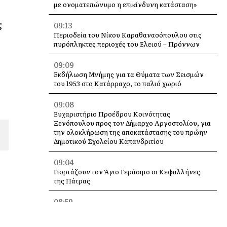
με ονοματεπώνυμο η επικίνδυνη κατάσταση»
ς
09:13
Περιοδεία του Νίκου Καραθανασόπουλου στις
πυρόπληκτες περιοχές του Ελειού – Πρόννων
09:09
Εκδήλωση Μνήμης για τα Θύματα των Σεισμών
του 1953 στο Κατάρραχο, το παλιό χωριό
09:08
Ευχαριστήριο Προέδρου Κοινότητας
Ξενόπουλου προς τον Δήμαρχο Αργοστολίου, για
την ολοκλήρωση της αποκατάστασης του πρώην
Δημοτικού Σχολείου Καπανδριτίου
09:04
Γιορτάζουν τον Άγιο Γεράσιμο οι Κεφαλλήνες
της Πάτρας
08:59
Πανηγύρι της Θηνιάς στα Πετρικάτα – Πέμπτη 13
Αυγούστου 2026