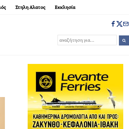
μός
Στηλη Αλατος
Εκκλησία