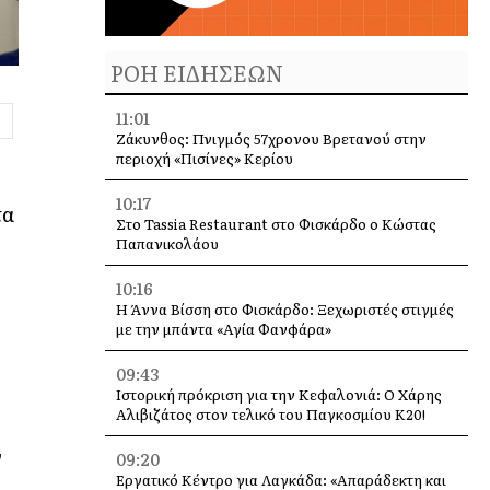
ΡΟΗ ΕΙΔΗΣΕΩΝ
11:01
Ζάκυνθος: Πνιγμός 57χρονου Βρετανού στην
περιοχή «Πισίνες» Κερίου
10:17
τα
Στο Tassia Restaurant στο Φισκάρδο ο Κώστας
Παπανικολάου
10:16
Η Άννα Βίσση στο Φισκάρδο: Ξεχωριστές στιγμές
α
με την μπάντα «Αγία Φανφάρα»
09:43
Ιστορική πρόκριση για την Κεφαλονιά: Ο Χάρης
Αλιβιζάτος στον τελικό του Παγκοσμίου Κ20!
ν
09:20
Εργατικό Κέντρο για Λαγκάδα: «Απαράδεκτη και