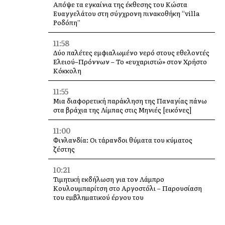
Απόψε τα εγκαίνια της έκθεσης του Κώστα
Ευαγγελάτου στη σύγχρονη πινακοθήκη “villa
Ροδόπη”
11:58
Δύο παλέτες εμφιαλωμένο νερό στους εθελοντές
Ελειού–Πρόννων – Το «ευχαριστώ» στον Χρήστο
Κόκκολη
11:55
Μια διαφορετική παράκληση της Παναγίας πάνω
στα βράχια της Λίμπας στις Μηνιές [εικόνες]
11:00
Φινλανδία: Οι τάρανδοι θύματα του κύματος
ζέστης
10:21
Τιμητική εκδήλωση για τον Λάμπρο
Κουλουμπαρίτση στο Αργοστόλι – Παρουσίαση
του εμβληματικού έργου του
10:16