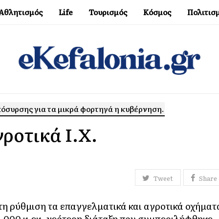
Αθλητισμός
Life
Τουρισμός
Κόσμος
Πολιτισ
πόσυρσης για τα μικρά φορτηγά η κυβέρνηση.
ροτικά Ι.Χ.
Tweet
Share
στη ρύθμιση τα επαγγελματικά και αγροτικά οχήματ
 2.000 κ.εκ, νεότερη διάταξη που συμπεριλήφθηκε