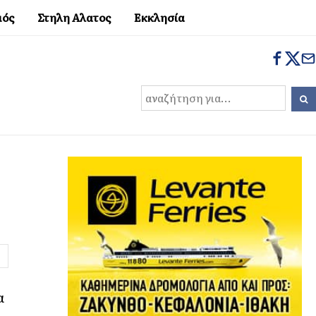
μός
Στηλη Αλατος
Εκκλησία
α