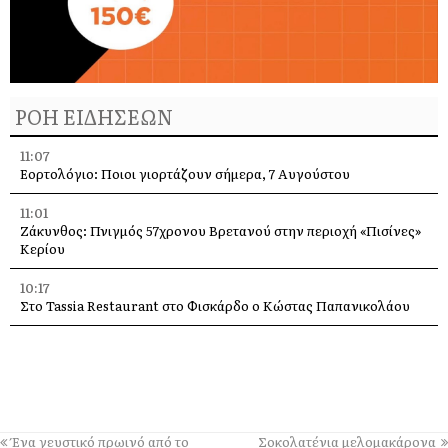
ΡΟΗ ΕΙΔΗΣΕΩΝ
11:07
Εορτολόγιο: Ποιοι γιορτάζουν σήμερα, 7 Αυγούστου
11:01
Ζάκυνθος: Πνιγμός 57χρονου Βρετανού στην περιοχή «Πισίνες»
Κερίου
10:17
Στο Tassia Restaurant στο Φισκάρδο ο Κώστας Παπανικολάου
10:16
Η Άννα Βίσση στο Φισκάρδο: Ξεχωριστές στιγμές με την μπάντα
«Αγία Φανφάρα»
09:43
Ιστορική πρόκριση για την Κεφαλονιά: Ο Χάρης Αλιβιζάτος στον
Ένα γευστικό πρωινό από το
Σοκολατένια μελομακάρονα