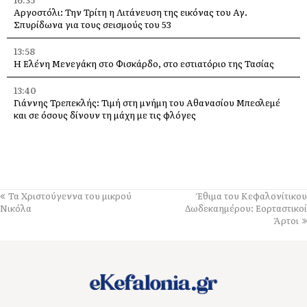
Αργοστόλι: Την Τρίτη η Λιτάνευση της εικόνας του Αγ.
Σπυρίδωνα για τους σεισμούς του 53
13:58
Η Ελένη Μενεγάκη στο Φισκάρδο, στο εστιατόριο της Τασίας
13:40
Γιάννης Τρεπεκλής: Τιμή στη μνήμη του Αθανασίου Μπεσλεμέ
και σε όσους δίνουν τη μάχη με τις φλόγες
13:35
Δημήτρης Μπάσης στην Αγία Ευφημία: Μεγάλη συναυλία με
ελεύθερη είσοδο στις 12 Αυγούστου
13:30
Τα Χριστούγεννα του μικρού
Έθιμα του Kεφαλονίτικου
Οι εκδηλώσεις στον Δήμο Αργοστολίου το τριήμερο 7, 8 και 9
Νικόλα
Δωδεκαημέρου: Εορταστικοί
Αυγούστου
Άρτοι
13:28
Ένα μεγάλο «ευχαριστώ» στα Νοσοκομεία Κεφαλονιάς –
«Στάθηκαν δίπλα μας σε μια πολύ δύσκολη στιγμή»
13:25