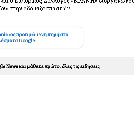
και ο Εμπορικός Σύλλογος «ΚΡΑΝΗ» διοργανώνο
ών» στην οδό Ριζοσπαστών.
onia ως προτιμώμενη πηγή στα
λέσματα Google
le News και μάθετε πρώτοι όλες τις ειδήσεις