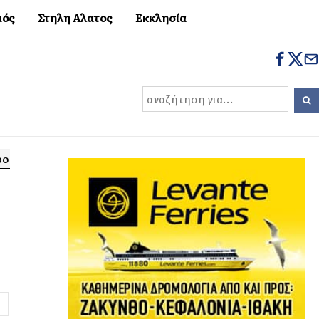
μός
Στηλη Αλατος
Εκκλησία
ρο