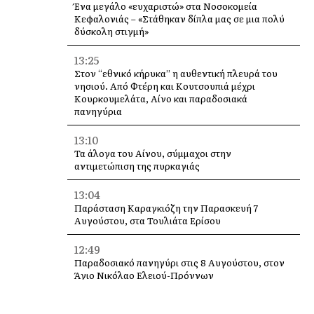
Ένα μεγάλο «ευχαριστώ» στα Νοσοκομεία
Κεφαλονιάς – «Στάθηκαν δίπλα μας σε μια πολύ
δύσκολη στιγμή»
13:25
Στον “εθνικό κήρυκα” η αυθεντική πλευρά του
νησιού. Από Φτέρη και Κουτσουπιά μέχρι
Κουρκουμελάτα, Αίνο και παραδοσιακά
πανηγύρια
13:10
Τα άλογα του Αίνου, σύμμαχοι στην
αντιμετώπιση της πυρκαγιάς
13:04
Παράσταση Καραγκιόζη την Παρασκευή 7
Αυγούστου, στα Τουλιάτα Ερίσου
12:49
Παραδοσιακό πανηγύρι στις 8 Αυγούστου, στον
Άγιο Νικόλαο Ελειού-Πρόννων
12:49