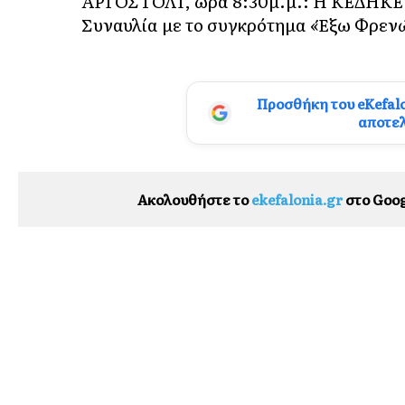
ΑΡΓΟΣΤΟΛΙ, ώρα 8:30μ.μ.: Η ΚΕΔΗΚΕ 
Συναυλία με το συγκρότημα «Έξω Φρεν
Προσθήκη του eKefal
αποτε
Ακολουθήστε το
ekefalonia.gr
στο Goog