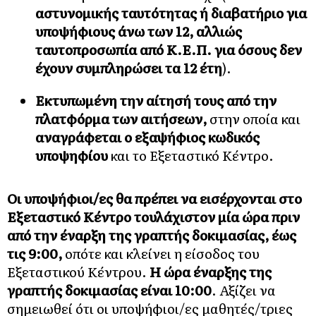
αστυνομικής ταυτότητας ή διαβατήριο για
υποψήφιους άνω των 12, αλλιώς
ταυτοπροσωπία από Κ.Ε.Π. για όσους δεν
έχουν συμπληρώσει τα 12 έτη
).
Εκτυπωμένη την αίτησή τους από την
πλατφόρμα των αιτήσεων,
στην οποία και
αναγράφεται ο εξαψήφιος κωδικός
υποψηφίου
και το Εξεταστικό Κέντρο.
Οι υποψήφιοι/ες θα πρέπει να εισέρχονται στο
Εξεταστικό Κέντρο τουλάχιστον μία ώρα πριν
από την έναρξη της γραπτής δοκιμασίας, έως
τις 9:00,
οπότε και κλείνει η είσοδος του
Εξεταστικού Κέντρου.
Η ώρα έναρξης της
γραπτής δοκιμασίας είναι 10:00
. Αξίζει να
σημειωθεί ότι οι υποψήφιοι/ες μαθητές/τριες