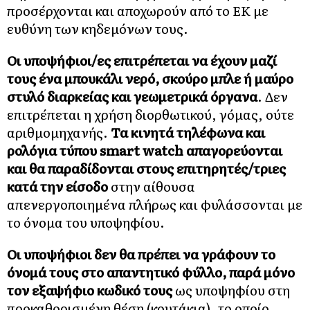
προσέρχονται και αποχωρούν από το ΕΚ με
ευθύνη των κηδεμόνων τους.
Οι υποψήφιοι/ες επιτρέπεται να έχουν μαζί
τους ένα μπουκάλι νερό, σκούρο μπλε ή μαύρο
στυλό διαρκείας και γεωμετρικά όργανα
. Δεν
επιτρέπεται η χρήση διορθωτικού, γόμας, ούτε
αριθμομηχανής.
Τα κινητά τηλέφωνα και
ρολόγια τύπου smart watch απαγορεύονται
και θα παραδίδονται στους επιτηρητές/τριες
κατά την είσοδο
στην αίθουσα
απενεργοποιημένα πλήρως και φυλάσσονται με
το όνομα του υποψηφίου.
Οι υποψήφιοι δεν θα πρέπει να γράφουν το
όνομά τους στο απαντητικό φύλλο, παρά μόνο
τον εξαψήφιο κωδικό τους
ως υποψηφίου στη
προκαθορισμένη θέση (κουτάκια), το οποίο