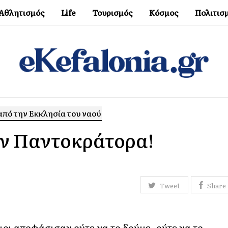
Αθλητισμός
Life
Τουρισμός
Κόσμος
Πολιτισ
 από την Εκκλησία του ναού
ον Παντοκράτορα!
Tweet
Share
ιοι αποφάσισαν ούτε να το δούμε, ούτε να το