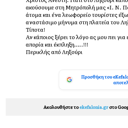
ακούσουμε στη Μητρόπολή μας «Ι. Ν. 
άτομα και ένα λεωφορείο τουρίστες έξω
αναστάσιμο μήνυμα στη πλατεία του Λη
Τίποτα!
Αν κάποιος ξέρει το λόγο ας μου πει γ
απορία και έκπληξη…..!!!
Περικλής από Ληξούρι
Προσθήκη του eKefal
αποτε
Ακολουθήστε το
ekefalonia.gr
στο Goog