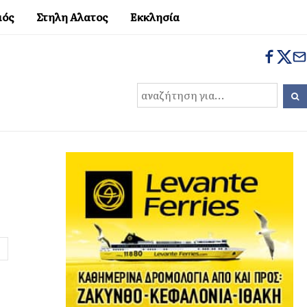
μός
Στηλη Αλατος
Εκκλησία