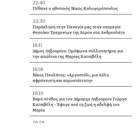
22:40
Πέθανε ο ηθοποιός Νίκος Καλογερόπουλος
22:30
Παράκληση στην Παναγία μας στην υπεραγία
Θεοτόκο Τραχονίων της Άτρου στα Ανδρεολάτα
16:11
Δήμος Ληξουρίου: Ομόφωνα συλλυπητήρια για
την απώλεια της Μαρίας Κατσιβέλη
14:58
Νίκος Παυλάτος: «Αργοστόλι, μια πόλη
αφρόντιστη και απροστάτευτη»
10:10
Βαρύ πένθος για τον Δήμαρχο Ληξουρίου Γιώργο
Κατσιβέλη – Έφυγε από τη ζωή η αδελφή του
Μαρία
09:58
Καραθανασόπουλος από Κεφαλονιά: “Κάθε
καλοκαίρι πυρκαγιές, κάθε χειμώνα πλημμύρες” –