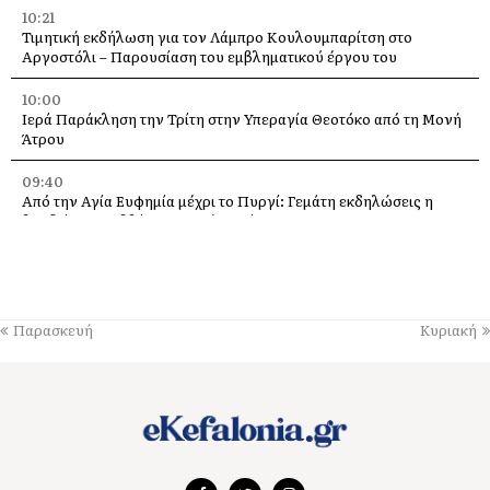
10:21
Τιμητική εκδήλωση για τον Λάμπρο Κουλουμπαρίτση στο
Αργοστόλι – Παρουσίαση του εμβληματικού έργου του
10:00
Ιερά Παράκληση την Τρίτη στην Υπεραγία Θεοτόκο από τη Μονή
Άτρου
09:40
Από την Αγία Ευφημία μέχρι το Πυργί: Γεμάτη εκδηλώσεις η
βραδιά του Σαββάτου στο Δήμο Σάμης
09:16
Ιακωβάτειος Βιβλιοθήκη: Εκδήλωση για τις δυνατότητες και τις
προκλήσεις της Τεχνητής Νοημοσύνης
Παρασκευή
Κυριακή
09:11
Σε ρυθμούς EDM ο Θαλασσόμυλος – Το NØMA Festival έφερε
την ηλεκτρονική μουσική στην Κεφαλονιά
08:57
Όλα έτοιμα για την Γιορτή της Ρομπόλας στα Βαλσαμάτα
08:40