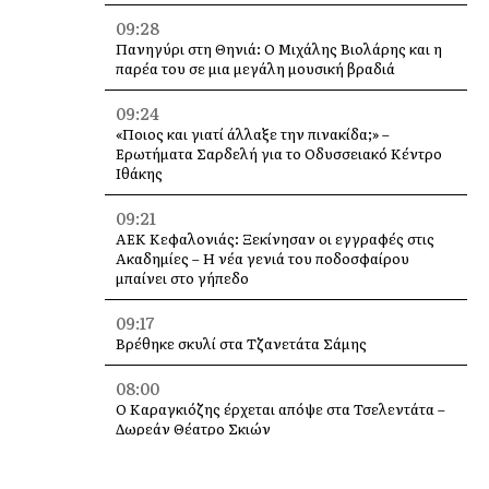
09:28
Πανηγύρι στη Θηνιά: Ο Μιχάλης Βιολάρης και η
παρέα του σε μια μεγάλη μουσική βραδιά
09:24
«Ποιος και γιατί άλλαξε την πινακίδα;» –
Ερωτήματα Σαρδελή για το Οδυσσειακό Κέντρο
Ιθάκης
09:21
ΑΕΚ Κεφαλονιάς: Ξεκίνησαν οι εγγραφές στις
Ακαδημίες – Η νέα γενιά του ποδοσφαίρου
μπαίνει στο γήπεδο
09:17
Βρέθηκε σκυλί στα Τζανετάτα Σάμης
08:00
Ο Καραγκιόζης έρχεται απόψε στα Τσελεντάτα –
Δωρεάν Θέατρο Σκιών
23:55