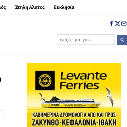
μός
Στηλη Αλατος
Εκκλησία
ό