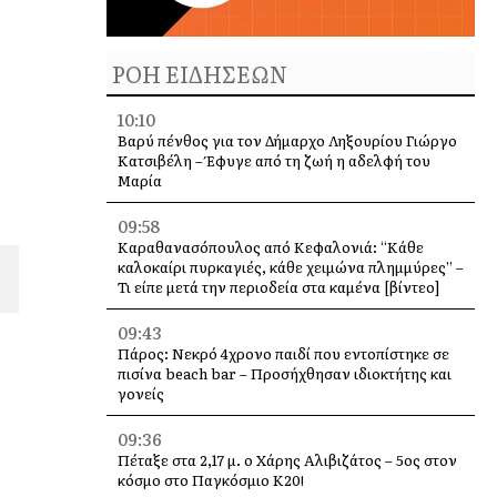
ΡΟΗ ΕΙΔΗΣΕΩΝ
10:10
Βαρύ πένθος για τον Δήμαρχο Ληξουρίου Γιώργο
Κατσιβέλη – Έφυγε από τη ζωή η αδελφή του
Μαρία
09:58
Καραθανασόπουλος από Κεφαλονιά: “Κάθε
καλοκαίρι πυρκαγιές, κάθε χειμώνα πλημμύρες” –
Τι είπε μετά την περιοδεία στα καμένα [βίντεο]
09:43
Πάρος: Νεκρό 4χρονο παιδί που εντοπίστηκε σε
πισίνα beach bar – Προσήχθησαν ιδιοκτήτης και
γονείς
09:36
Πέταξε στα 2,17 μ. ο Χάρης Αλιβιζάτος – 5ος στον
κόσμο στο Παγκόσμιο Κ20!