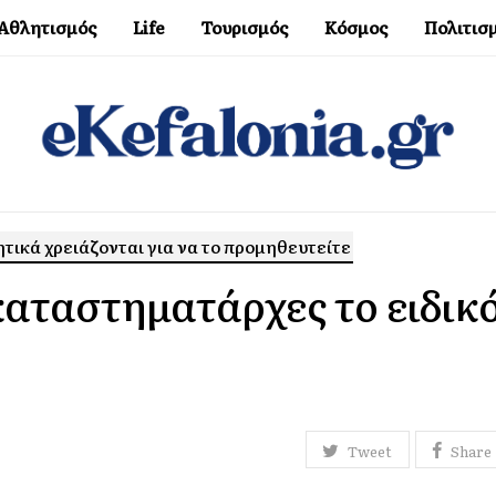
Αθλητισμός
Life
Τουρισμός
Κόσμος
Πολιτισ
ητικά χρειάζονται για να το προμηθευτείτε
αταστηματάρχες το ειδικ
Tweet
Share