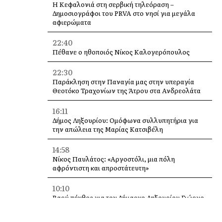
Η Κεφαλονιά στη σερβική τηλεόραση –
Δημοσιογράφοι του PRVA στο νησί για μεγάλα
αφιερώματα
22:40
Πέθανε ο ηθοποιός Νίκος Καλογερόπουλος
22:30
Παράκληση στην Παναγία μας στην υπεραγία
Θεοτόκο Τραχονίων της Άτρου στα Ανδρεολάτα
16:11
Δήμος Ληξουρίου: Ομόφωνα συλλυπητήρια για
την απώλεια της Μαρίας Κατσιβέλη
14:58
Νίκος Παυλάτος: «Αργοστόλι, μια πόλη
αφρόντιστη και απροστάτευτη»
10:10
Βαρύ πένθος για τον Δήμαρχο Ληξουρίου Γιώργο
Κατσιβέλη – Έφυγε από τη ζωή η αδελφή του
Μαρία