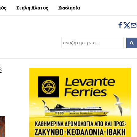
μός
Στηλη Αλατος
Εκκλησία
ς