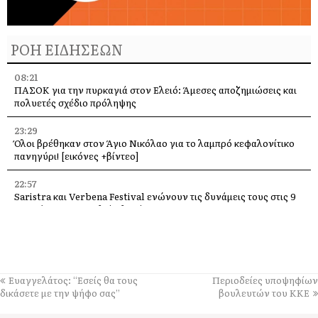
ΡΟΗ ΕΙΔΗΣΕΩΝ
08:21
ΠΑΣΟΚ για την πυρκαγιά στον Ελειό: Άμεσες αποζημιώσεις και
πολυετές σχέδιο πρόληψης
23:29
Όλοι βρέθηκαν στον Άγιο Νικόλαο για το λαμπρό κεφαλονίτικο
πανηγύρι! [εικόνες +βίντεο]
22:57
Saristra και Verbena Festival ενώνουν τις δυνάμεις τους στις 9
Αυγούστου στα Παλιά Βλαχάτα
22:51
Καλό ταξίδι αγαπημένη μου ξαδερφούλα Μαρία …
22:47
Ευαγγελάτος: “Εσείς θα τους
Περιοδείες υποψηφίων
Η Κεφαλονιά στη σερβική τηλεόραση – Δημοσιογράφοι του PRVA
δικάσετε με την ψήφο σας”
βουλευτών του ΚΚΕ
στο νησί για μεγάλα αφιερώματα