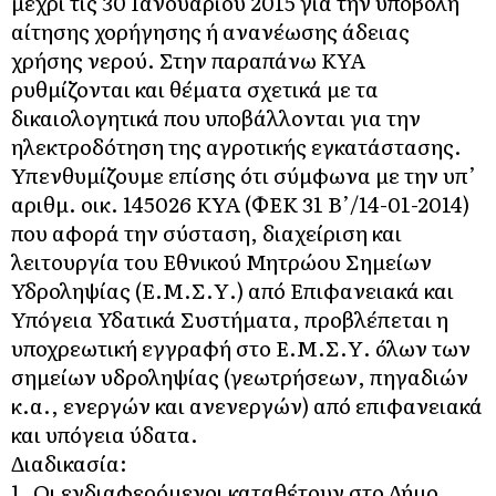
μέχρι τις 30 Ιανουαρίου 2015 για την υποβολή
αίτησης χορήγησης ή ανανέωσης άδειας
χρήσης νερού. Στην παραπάνω ΚΥΑ
ρυθμίζονται και θέματα σχετικά με τα
δικαιολογητικά που υποβάλλονται για την
ηλεκτροδότηση της αγροτικής εγκατάστασης.
Υπενθυμίζουμε επίσης ότι σύμφωνα με την υπ’
αριθμ. οικ. 145026 ΚΥΑ (ΦΕΚ 31 Β’/14-01-2014)
που αφορά την σύσταση, διαχείριση και
λειτουργία του Εθνικού Μητρώου Σημείων
Υδροληψίας (Ε.Μ.Σ.Υ.) από Επιφανειακά και
Υπόγεια Υδατικά Συστήματα, προβλέπεται η
υποχρεωτική εγγραφή στο Ε.Μ.Σ.Υ. όλων των
σημείων υδροληψίας (γεωτρήσεων, πηγαδιών
κ.α., ενεργών και ανενεργών) από επιφανειακά
και υπόγεια ύδατα.
Διαδικασία:
1. Οι ενδιαφερόμενοι καταθέτουν στο Δήμο