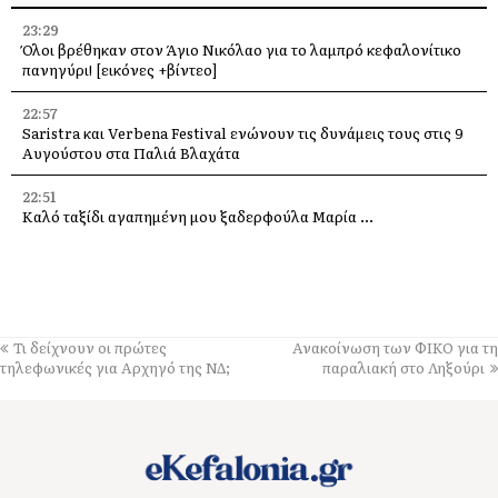
23:29
Όλοι βρέθηκαν στον Άγιο Νικόλαο για το λαμπρό κεφαλονίτικο
πανηγύρι! [εικόνες +βίντεο]
22:57
Saristra και Verbena Festival ενώνουν τις δυνάμεις τους στις 9
Αυγούστου στα Παλιά Βλαχάτα
22:51
Καλό ταξίδι αγαπημένη μου ξαδερφούλα Μαρία …
22:47
Η Κεφαλονιά στη σερβική τηλεόραση – Δημοσιογράφοι του PRVA
στο νησί για μεγάλα αφιερώματα
22:40
Τι δείχνουν οι πρώτες
Ανακοίνωση των ΦΙΚΟ για τη
Πέθανε ο ηθοποιός Νίκος Καλογερόπουλος
τηλεφωνικές για Αρχηγό της ΝΔ;
παραλιακή στο Ληξούρι
22:30
Παράκληση στην Παναγία μας στην υπεραγία Θεοτόκο
Τραχονίων της Άτρου στα Ανδρεολάτα
16:11