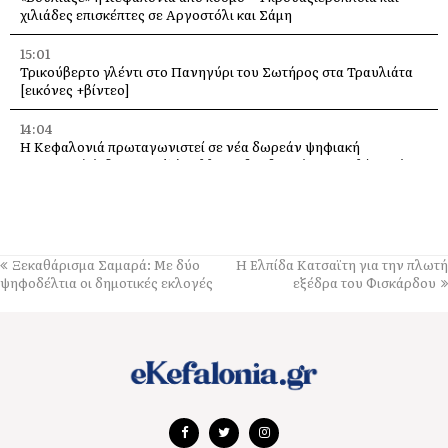
χιλιάδες επισκέπτες σε Αργοστόλι και Σάμη
15:01
Τρικούβερτο γλέντι στο Πανηγύρι του Σωτήρος στα Τραυλιάτα
[εικόνες +βίντεο]
14:04
Η Κεφαλονιά πρωταγωνιστεί σε νέα δωρεάν ψηφιακή
τουριστική έκδοση με εξώφυλλο τη βραβευμένη παραλία Φτέρη
13:59
Εγκαίνια της έκθεσης του Κώστα Ευαγγελάτου στη σύγχρονη
πινακοθήκη “villa Ροδόπη”, στις 8 Αυγούστου
Ξεκαθάρισμα Σαμαρά: Με δύο
Η Ελπίδα Κατσαϊτη για την πλωτή
13:37
ψηφοδέλτια οι δημοτικές εκλογές
εξέδρα του Φισκάρδου
Διακοπές στο Φισκάρδο κάνουν η Ελένη Μενεγάκη με τον Μάκη
Παντζόπουλο
13:32
Με λαμπρότητα γιορτάστηκε η Μεταμόρφωση του Σωτήρος, στα
Μαυρικάτα [εικόνες]
13:19
Σπουδαία μεταγραφή στον Παλληξουριακό, με τον Βαγγέλη