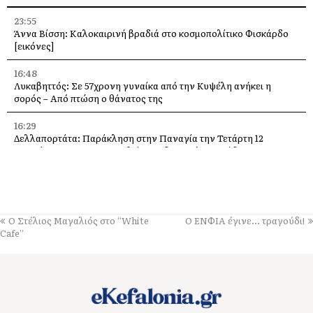
23:55
Άννα Βίσση: Καλοκαιρινή βραδιά στο κοσμοπολίτικο Φισκάρδο
[εικόνες]
16:48
Λυκαβηττός: Σε 57χρονη γυναίκα από την Κυψέλη ανήκει η
σορός – Από πτώση ο θάνατος της
16:29
Δελλαπορτάτα: Παράκληση στην Παναγία την Τετάρτη 12
Αυγούστου –Θα προσφερθεί παραδοσιακή ριγανάδα
15:33
Ο Θοδωρής Φέρρης στις 12 Αυγούστου, στο Δημοτικό Γήπεδο
Αργοστολίου
Ο Στέλιος Μαγαλιός στο “White
Ο ΕΝΦΙΑ έγινε… τραγούδι!
13:59
Cafe”
Απόψε τα εγκαίνια της έκθεσης του Κώστα Ευαγγελάτου στη
σύγχρονη πινακοθήκη “villa Ροδόπη”
11:58
Δύο παλέτες εμφιαλωμένο νερό στους εθελοντές Ελειού–
Πρόννων – Το «ευχαριστώ» στον Χρήστο Κόκκολη